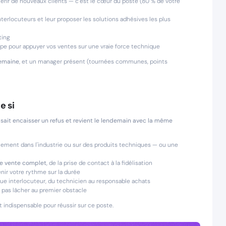
uérir de nouveaux clients — c'est le cœur du poste (80 % de votre
terlocuteurs et leur proposer les solutions adhésives les plus
ting
pe pour appuyer vos ventes sur une vraie force technique
semaine
, et un manager présent (tournées communes, points
e si
sait encaisser un refus et revient le lendemain avec la même
alement dans l'industrie ou sur des produits techniques — ou une
de vente complet
, de la prise de contact à la fidélisation
nir votre rythme sur la durée
ue interlocuteur, du technicien au responsable achats
e pas lâcher au premier obstacle
t indispensable pour réussir sur ce poste.