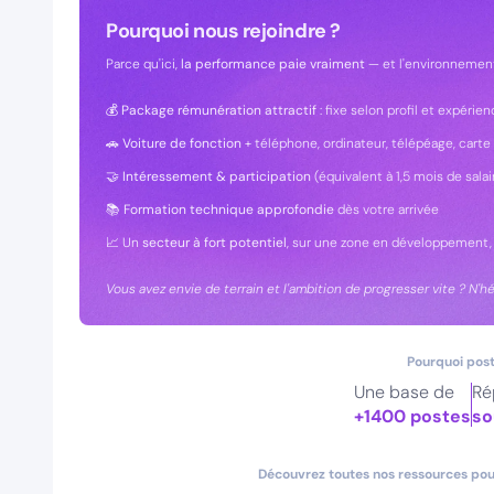
Pourquoi nous rejoindre ?
Parce qu'ici,
la performance paie vraiment
— et l'environnemen
💰
Package rémunération attractif
: fixe selon profil et expérie
🚗
Voiture de fonction
+ téléphone, ordinateur, télépéage, cart
🤝
Intéressement & participation
(équivalent à 1,5 mois de salai
📚
Formation technique approfondie
dès votre arrivée
📈 Un
secteur à fort potentiel
, sur une zone en développement, 
Vous avez envie de terrain et l'ambition de progresser vite ? N'hé
Pourquoi post
Une base de
Ré
+1400 postes
so
Découvrez toutes nos ressources pour