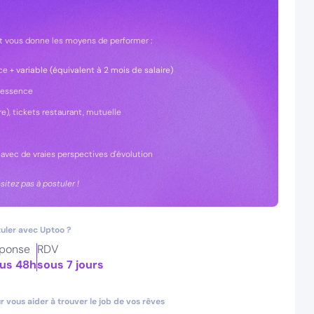
t vous donne les moyens de performer :
nce +
variable (équivalent à 2 mois de salaire)
e essence
re), tickets restaurant, mutuelle
avec de vraies perspectives d'évolution
sitez pas à postuler !
uler avec Uptoo ?
ponse
RDV
us 48h
sous 7 jours
 vous aider à trouver le job de vos rêves