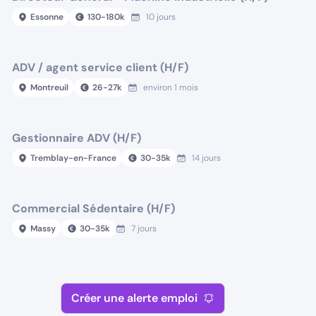
Essonne
130
-
180
k
10 jours
ADV / agent service client (H/F)
Montreuil
26
-
27
k
environ 1 mois
Gestionnaire ADV (H/F)
Tremblay-en-France
30
-
35
k
14 jours
Commercial Sédentaire (H/F)
Massy
30
-
35
k
7 jours
Créer une alerte emploi