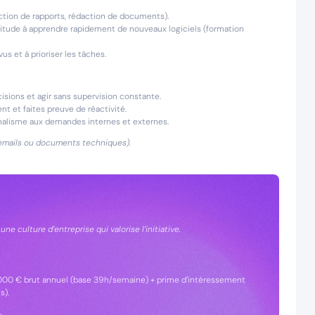
ction de rapports, rédaction de documents).
ptitude à apprendre rapidement de nouveaux logiciels (formation
vus et à prioriser les tâches.
cisions et agir sans supervision constante.
nt et faites preuve de réactivité.
nnalisme aux demandes internes et externes.
d’emails ou documents techniques).
ne culture d’entreprise qui valorise l’initiative.
34 000 € brut annuel (base 39h/semaine) + prime d’intéressement
s).