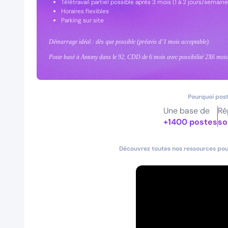
Télétravail partiel possible après 3 mois (1 à 2 jours/semaine
Horaires flexibles
Parking sur site
Démarrage idéal : dès que possible (préavis d’1 mois acceptable).
Poste basé à Antony dans le 92, CDD de 6 mois avec possibilité 2X6 mois
Pourquoi post
Une base de
Ré
+1400 postes
so
Découvrez toutes nos ressources pour