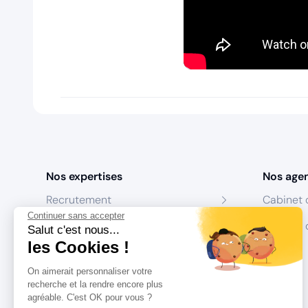
Nos expertises
Nos age
Recrutement
Cabinet 
Continuer sans accepter
Formation
Centres 
Salut c'est nous...
les Cookies !
Coaching
On aimerait personnaliser votre
Conseil
recherche et la rendre encore plus
agréable. C'est OK pour vous ?