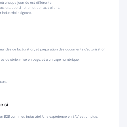
où chaque journée est différente.
ossiers, coordination et contact client.
industriel exigeant.
andes de facturation, et préparation des documents d’autorisation
éros de série, mise en page, et archivage numérique.
rence.
e si
en B2B ou milieu industriel. Une expérience en SAV est un plus.