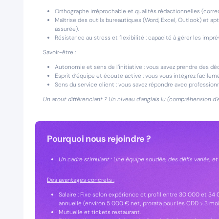
Orthographe irréprochable et qualités rédactionnelles (corre
Maîtrise des outils bureautiques (Word, Excel, Outlook) et a
assurée).
Résistance au stress et flexibilité : capacité à gérer les impré
Savoir-être :
Autonomie et sens de l’initiative : vous savez prendre des dé
Esprit d’équipe et écoute active : vous vous intégrez facileme
Sens du service client : vous savez répondre avec professio
Un atout différenciant ? Un niveau d’anglais lu (compréhension 
Pourquoi nous rejoindre ?
Un cadre stimulant : Une équipe soudée, des défis variés, et u
Des avantages concrets :
Salaire : Fixe selon expérience et profil entre 30 000 et 
annuelle (environ 5 000 € net, prorata pour les CDD > 3 moi
Mutuelle et tickets restaurant.