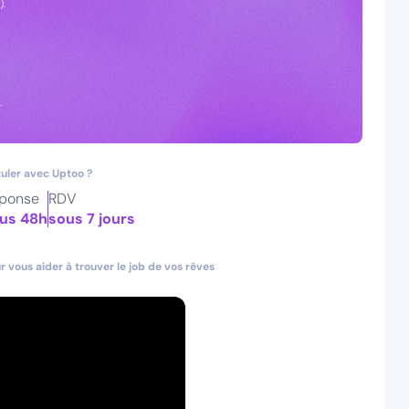
).
.
uler avec Uptoo ?
ponse
RDV
us 48h
sous 7 jours
 vous aider à trouver le job de vos rêves