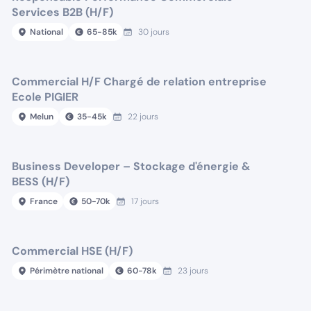
Services B2B (H/F)
National
65
-
85
k
30 jours
Commercial H/F Chargé de relation entreprise
Ecole PIGIER
Melun
35
-
45
k
22 jours
Business Developer – Stockage d'énergie &
BESS (H/F)
France
50
-
70
k
17 jours
Commercial HSE (H/F)
Périmètre national
60
-
78
k
23 jours