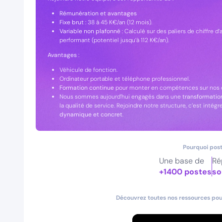
Rémunération et avantages
Fixe brut
: 38 à 45 K€/an (12 mois).
Variable non plafonné
: Calculé sur des paliers de chiffre d’
performant (potentiel jusqu’à 112 K€/an).
Avantages
:
Véhicule de fonction.
Ordinateur portable et téléphone professionnel.
Formation continue
pour monter en compétences sur nos ou
Nous sommes aujourd’hui engagés dans une
transformation
la qualité de service. Rejoindre notre structure, c’est intégr
dynamique et concret
.
Pourquoi post
Une base de
Ré
+1400 postes
so
Découvrez toutes nos ressources pour