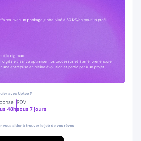
affaires, avec un
package global visé à 80 K€/an
pour un profil
tils digitaux.
 digitale
visant à optimiser nos processus et à améliorer encore
er une entreprise en pleine évolution et participer à un projet
uler avec Uptoo ?
ponse
RDV
us 48h
sous 7 jours
 vous aider à trouver le job de vos rêves