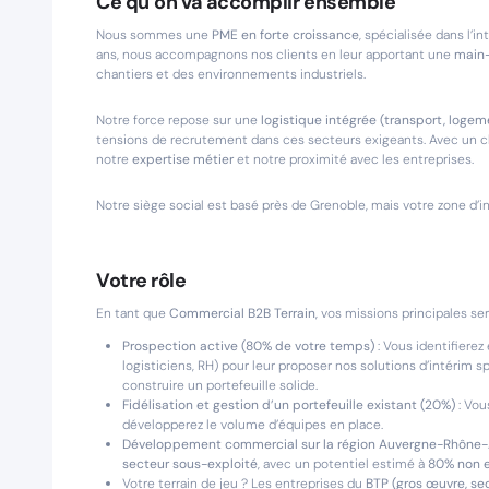
Ce qu’on va accomplir ensemble
Nous sommes une
PME en forte croissance
, spécialisée dans l’i
ans, nous accompagnons nos clients en leur apportant une
main-
chantiers et des environnements industriels.
Notre force repose sur une
logistique intégrée (transport, logem
tensions de recrutement dans ces secteurs exigeants. Avec un chi
notre
expertise métier
et notre proximité avec les entreprises.
Notre siège social est basé près de Grenoble, mais votre zone d’i
Votre rôle
En tant que
Commercial B2B Terrain
, vos missions principales ser
Prospection active (80% de votre temps)
: Vous identifiere
logisticiens, RH) pour leur proposer nos solutions d’intérim sp
construire un portefeuille solide.
Fidélisation et gestion d’un portefeuille existant (20%)
: Vou
développerez le volume d’équipes en place.
Développement commercial sur la région Auvergne-Rhône-
secteur sous-exploité
, avec un potentiel estimé à
80% non 
Votre terrain de jeu ? Les entreprises du
BTP (gros œuvre, se