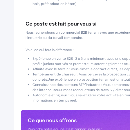
bois, préfabrication béton)
.
Ce poste est fait pour vous si
Nous recherchons un
commercial B2B terrain
avec une
expérienc
l’industrie ou du travail temporaire
.
Voici ce qui fera la différence :
Expérience en vente B2B
: 3 à 5 ans minimum, avec une
capa
profils juniors motivés et prometteurs seront également étu
Affinité avec le terrain
: Vous aimez
le contact direct
, les d
Tempérament de chasseur
: Vous percevez la prospection
concrets
.Une expérience en prospection terrain est un
atou
Connaissance des secteurs BTP/industrie
: Vous comprenez
des interlocuteurs variés (conducteurs de travaux / directeurs
Autonomie et rigueur
: Vous savez
gérer votre activité en t
informations en temps réel.
Ce que nous offrons
Rejoindre notre équipe, c’est l’opportunité de :