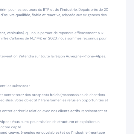
ntérim pour les secteurs du
BTP et de l’industrie
. Depuis près de 20
d’œuvre qualifiée, fiable et réactive
, adaptée aux exigences des
ent, véhicules)
, qui nous permet de répondre efficacement aux
ffre d’affaires de
14,7 M€ en 2023
, nous sommes reconnus pour
ntervention s’étendra sur toute la région
Auvergne-Rhône-Alpes.
ont les suivantes :
z et contacterez des
prospects froids
(responsables de chantiers,
écialisé. Votre objectif ?
Transformer les refus en opportunités
et
s entretiendrez la relation avec nos
clients actifs
, représentant et
Alpes
: Vous aurez pour mission de
structurer et exploiter un
encore capté
.
cond œuvre, énergies renouvelables)
et de l’
industrie (montage