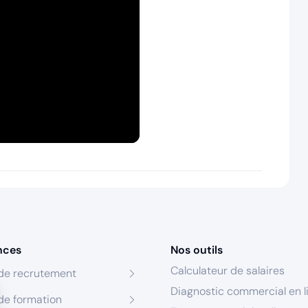
nces
Nos outils
Calculateur de salaires
de recrutement
Diagnostic commercial en l
de formation