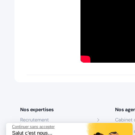
Nos expertises
Nos age
Recrutement
Cabinet 
Continuer sans accepter
Formation
Centres 
Salut c'est nous...