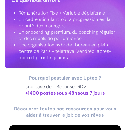
Ce que nous offrons
Rémunération Fixe + Variable déplafonné
Un
cadre stimulant
, où ta progression est la
priorité des managers,
Un
onboarding premium
, du coaching régulier
et des rituels de performance,
Une organisation hybride : bureau en plein
centre de Paris + télétravailVendredi après-
midi off pour les juniors.
Pourquoi postuler avec Uptoo ?
Une base de
Réponse
RDV
+1400 postes
sous 48h
sous 7 jours
Découvrez toutes nos ressources pour vous
aider à trouver le job de vos rêves