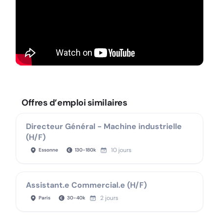
Offres d’emploi similaires
Directeur Général - Machine industrielle
(H/F)
10 jours
Essonne
130
-
180
k
Assistant.e Commercial.e (H/F)
2 jours
Paris
30
-
40
k