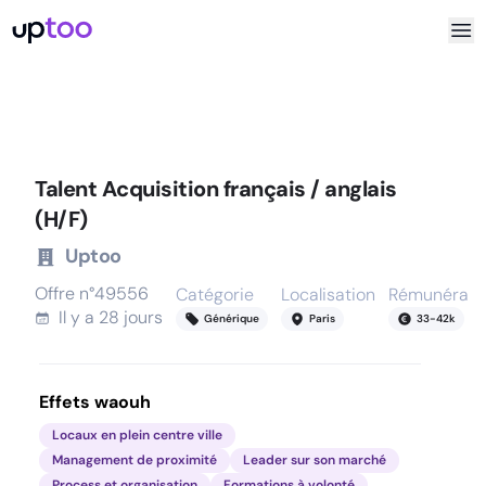
Talent Acquisition français / anglais
(H/F)
Uptoo
Offre n°
49556
Catégorie
Localisation
Rémunérati
Il y a
28 jours
Générique
Paris
33
-
42
k
Effets waouh
Locaux en plein centre ville
Management de proximité
Leader sur son marché
Process et organisation
Formations à volonté