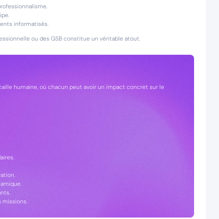
professionnalisme.
ipe.
ments informatisés.
fessionnelle ou des GSB constitue un véritable atout.
à taille humaine, où chacun peut avoir un impact concret sur le
aires.
ation.
ynamique.
nts.
s missions.