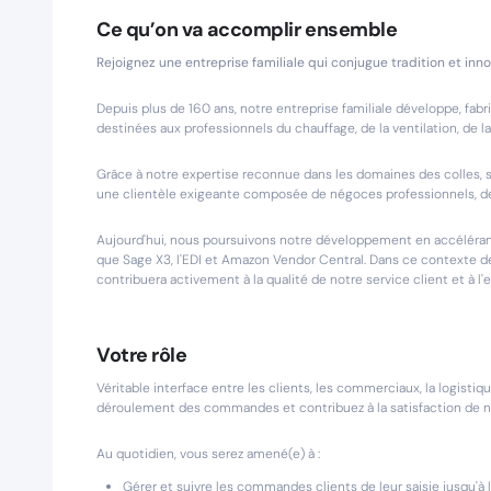
Ce qu’on va accomplir ensemble
Rejoignez une entreprise familiale qui conjugue tradition et inn
Depuis plus de 160 ans, notre entreprise familiale développe, fa
destinées aux professionnels du chauffage, de la ventilation, de l
Grâce à notre expertise reconnue dans les domaines des colles, 
une clientèle exigeante composée de négoces professionnels, de 
Aujourd'hui, nous poursuivons notre développement en accélérant 
que Sage X3, l'EDI et Amazon Vendor Central. Dans ce contexte d
contribuera activement à la qualité de notre service client et à l'
Votre rôle
Véritable interface entre les clients, les commerciaux, la logistiqu
déroulement des commandes et contribuez à la satisfaction de no
Au quotidien, vous serez amené(e) à :
Gérer et suivre les commandes clients de leur saisie jusqu'à le