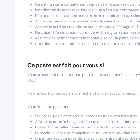
Garantir un délai de traitement rapide et efficace des comm
Identifier, analyser et résoudre les litiges liés aux commandes
Débloquer les situations complexes en coordination avec les c
Accompagner les commerciaux dans le suivi administratif de l
Assurer le suivi des flux via les outils digitaux (ERP Sage X3,
Participer à l'amélioration continue et à la digitalisation des
Assurer une permanence téléphonique selon un planning tou
Contribuer activement à la qualité de la relation client et à l'
Ce poste est fait pour vous si
Vous possédez idéalement une première expérience réussie en Ad
BtoB.
Mais au-delà du parcours, nous recherchons surtout une personna
Vous êtes une personne :
Souriante, positive et naturellement tournée vers les autres.
À l'aise dans les échanges téléphoniques et les relations quo
Dotée d'un excellent sens du service et d'une forte orientatio
Dynamique, réactive et capable de trouver des solutions rap
Organisée et rigoureuse dans le suivi administratif des dossie