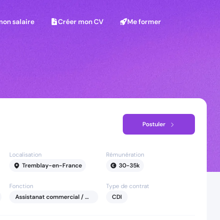
on salaire
Créer mon CV
Me former
mon salaire
Créer mon CV
Me former
Postuler
Localisation
Rémunération
Tremblay-en-France
30
-
35
k
Fonction
Type de contrat
Assistanat commercial / ADV
CDI