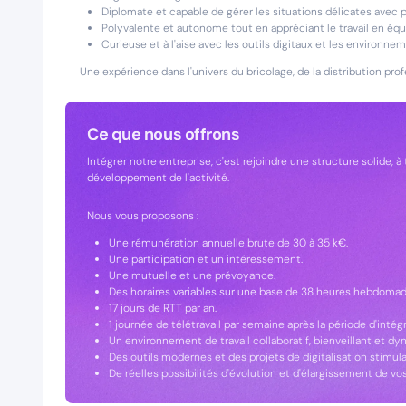
Diplomate et capable de gérer les situations délicates avec 
Polyvalente et autonome tout en appréciant le travail en équ
Curieuse et à l'aise avec les outils digitaux et les environne
Une expérience dans l'univers du bricolage, de la distribution pro
Ce que nous offrons
Intégrer notre entreprise, c'est rejoindre une structure solide, 
développement de l'activité.
Nous vous proposons :
Une rémunération annuelle brute de 30 à 35 k€.
Une participation et un intéressement.
Une mutuelle et une prévoyance.
Des horaires variables sur une base de 38 heures hebdomad
17 jours de RTT par an.
1 journée de télétravail par semaine après la période d'intégr
Un environnement de travail collaboratif, bienveillant et d
Des outils modernes et des projets de digitalisation stimula
De réelles possibilités d'évolution et d'élargissement de vo