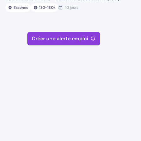
Essonne
130
-
180
k
10 jours
Créer une alerte emploi