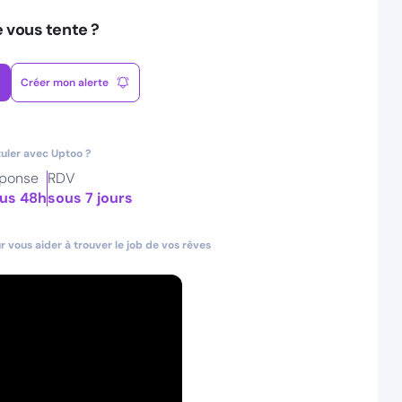
e vous tente ?
Créer mon alerte
uler avec Uptoo ?
ponse
RDV
us 48h
sous 7 jours
 vous aider à trouver le job de vos rêves