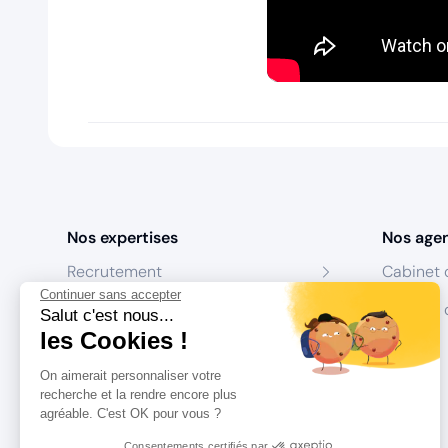
Nos expertises
Nos age
Recrutement
Cabinet 
Continuer sans accepter
Formation
Centres 
Salut c'est nous...
les Cookies !
Coaching
On aimerait personnaliser votre
Conseil
recherche et la rendre encore plus
agréable. C'est OK pour vous ?
Consentements certifiés par