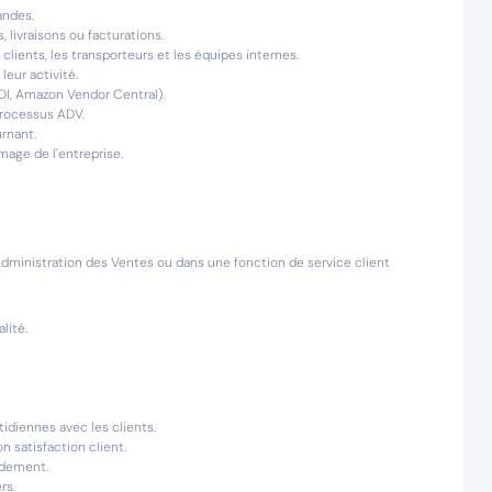
andes.
, livraisons ou facturations.
lients, les transporteurs et les équipes internes.
eur activité.
 EDI, Amazon Vendor Central).
 processus ADV.
rnant.
image de l'entreprise.
ministration des Ventes ou dans une fonction de service client
lité.
tidiennes avec les clients.
n satisfaction client.
idement.
rs.