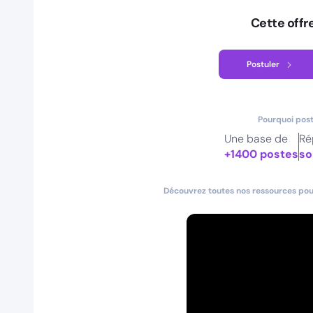
Cette offr
Postuler
Pourquoi post
Une base de
Ré
+1400 postes
so
Découvrez toutes nos ressources pour