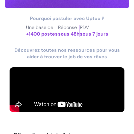
Pourquoi postuler avec Uptoo ?
Une base de
Réponse
RDV
+1400 postes
sous 48h
sous 7 jours
Découvrez toutes nos ressources pour vous
aider à trouver le job de vos rêves