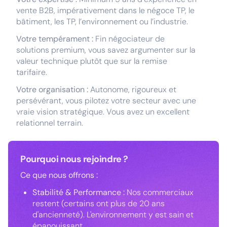
vente B2B, impérativement dans le négoce TP, le
bâtiment, les TP, l’environnement ou l’industrie.
Votre tempérament :
Fin négociateur de
solutions premium, vous savez argumenter sur la
valeur technique plutôt que sur la remise
tarifaire.
Votre organisation :
Autonome, rigoureux et
persévérant, vous pilotez votre secteur avec une
vraie vision stratégique. Vous avez un excellent
relationnel terrain.
Pourquoi nous rejoindre ?
Ce que nous offrons :
Stabilité & Performance :
Nos commerciaux
restent (certains ont plus de 20 ans
d'ancienneté). L'environnement y est sain et
épanouissant.