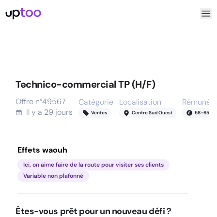
Technico-commercial TP (H/F)
Offre n°
49567
Catégorie
Localisation
Rémunéra
Il y a
29 jours
Ventes
Centre Sud Ouest
58
-
65
k
Effets waouh
Ici, on aime faire de la route pour visiter ses clients
Variable non plafonné
Êtes-vous prêt pour un nouveau défi ?