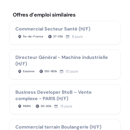
Offres d’emploi similaires
Commercial Secteur Santé (H/F)
8 jours
Île-de-France
37
-
55
k
Directeur Général - Machine industrielle
(H/F)
10 jours
Essonne
130
-
180
k
Business Developer BtoB – Vente
complexe - PARIS (H/F)
15 jours
PARIS
50
-
60
k
Commercial terrain Boulangerie (H/F)