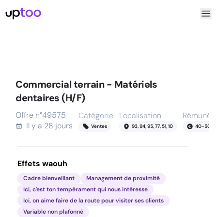
Commercial terrain - Matériels
dentaires (H/F)
Offre n°
49575
Catégorie
Localisation
Rémunéra
Il y a
28 jours
Ventes
93, 94, 95, 77, 51, 10
40
-
50
k
Effets waouh
Cadre bienveillant
Management de proximité
Ici, c'est ton tempérament qui nous intéresse
Ici, on aime faire de la route pour visiter ses clients
Variable non plafonné