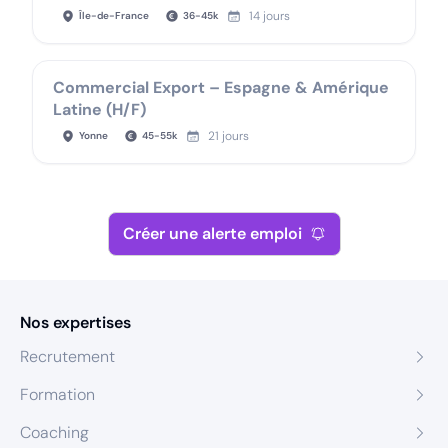
14 jours
Île-de-France
36
-
45
k
Commercial Export – Espagne & Amérique
Latine (H/F)
21 jours
Yonne
45
-
55
k
Créer une alerte emploi
Nos expertises
Recrutement
Formation
Coaching