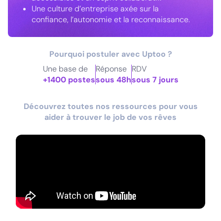
Une culture d’entreprise axée sur la
confiance, l’autonomie et la reconnaissance.
Pourquoi postuler avec Uptoo ?
Une base de
Réponse
RDV
+1400 postes
sous 48h
sous 7 jours
Découvrez toutes nos ressources pour vous
aider à trouver le job de vos rêves