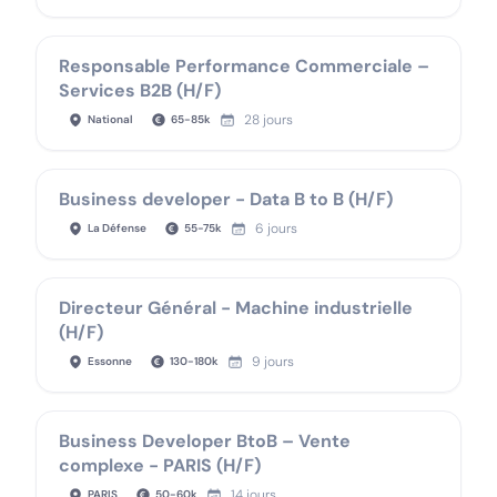
Responsable Performance Commerciale –
Services B2B (H/F)
28 jours
National
65
-
85
k
Business developer - Data B to B (H/F)
6 jours
La Défense
55
-
75
k
Directeur Général - Machine industrielle
(H/F)
9 jours
Essonne
130
-
180
k
Business Developer BtoB – Vente
complexe - PARIS (H/F)
14 jours
PARIS
50
-
60
k