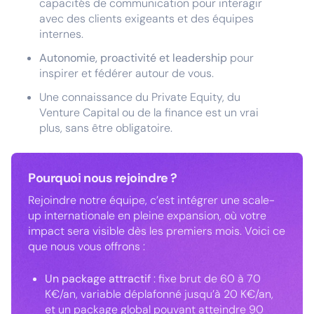
capacités de communication pour interagir
avec des clients exigeants et des équipes
internes.
Autonomie, proactivité et leadership
pour
inspirer et fédérer autour de vous.
Une connaissance du Private Equity, du
Venture Capital ou de la finance est un vrai
plus, sans être obligatoire.
Pourquoi nous rejoindre ?
Rejoindre notre équipe, c’est intégrer une scale-
up internationale en pleine expansion, où votre
impact sera visible dès les premiers mois. Voici ce
que nous vous offrons :
Un package attractif
: fixe brut de 60 à 70
K€/an, variable déplafonné jusqu’à 20 K€/an,
et un package global pouvant atteindre 90