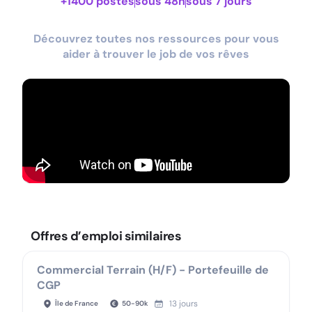
+1400 postes
sous 48h
sous 7 jours
Découvrez toutes nos ressources pour vous
aider à trouver le job de vos rêves
Offres d’emploi similaires
Commercial Terrain (H/F) - Portefeuille de
CGP
13 jours
Île de France
50
-
90
k