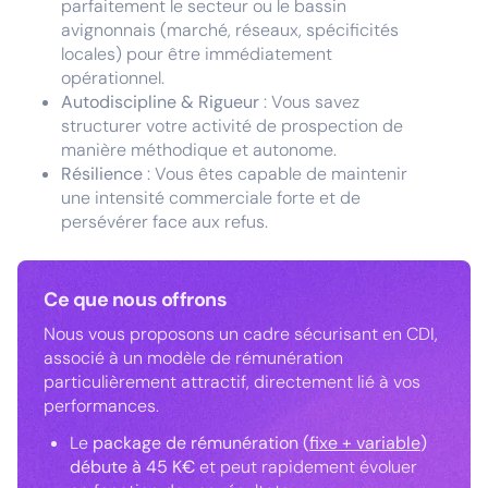
parfaitement le secteur ou le bassin
avignonnais (marché, réseaux, spécificités
locales) pour être immédiatement
opérationnel.
Autodiscipline & Rigueur
: Vous savez
structurer votre activité de prospection de
manière méthodique et autonome.
Résilience
: Vous êtes capable de maintenir
une intensité commerciale forte et de
persévérer face aux refus.
Ce que nous offrons
Nous vous proposons un cadre sécurisant en CDI,
associé à un modèle de rémunération
particulièrement attractif, directement lié à vos
performances.
Le
package de rémunération (
fixe + variable
)
débute à 45 K€
et peut rapidement évoluer