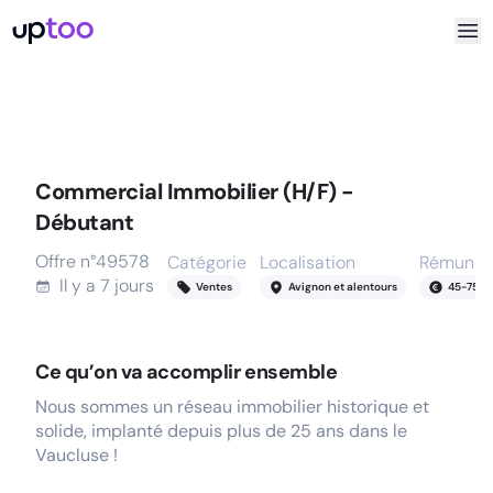
Commercial Immobilier (H/F) -
Débutant
Offre n°
49578
Catégorie
Localisation
Rémunér
Il y a
7 jours
Ventes
Avignon et alentours
45
-
75
k
Ce qu’on va accomplir ensemble
Nous sommes un réseau immobilier historique et
solide, implanté depuis plus de 25 ans dans le
Vaucluse !