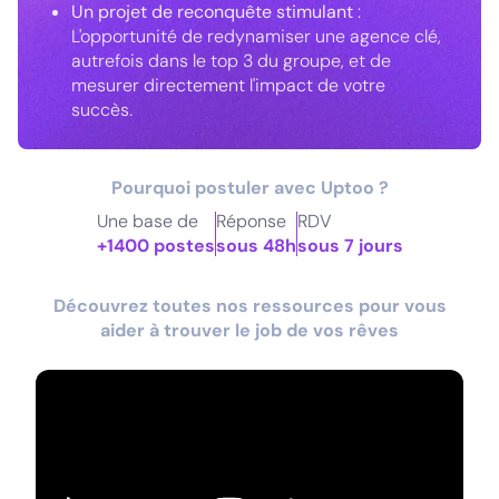
Un projet de reconquête stimulant
:
L'opportunité de redynamiser une agence clé,
autrefois dans le top 3 du groupe, et de
mesurer directement l'impact de votre
succès.
Pourquoi postuler avec Uptoo ?
Une base de
Réponse
RDV
+1400 postes
sous 48h
sous 7 jours
Découvrez toutes nos ressources pour vous
aider à trouver le job de vos rêves