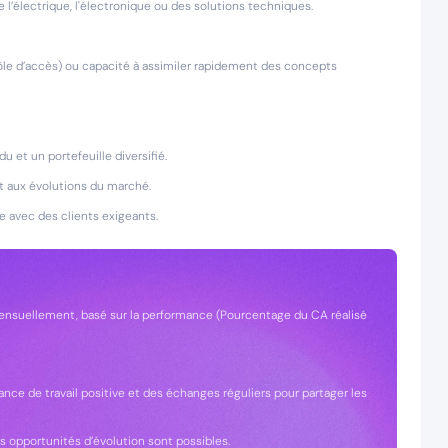
e l’électrique, l'électronique ou des solutions techniques.
rôle d’accès) ou capacité à assimiler rapidement des concepts
u et un portefeuille diversifié.
et aux évolutions du marché.
e avec des clients exigeants.
mensuellement, basé sur la performance (Pourcentage du CA réalisé
nce de travail positive et des échanges réguliers pour partager les
es opportunités d’évolution sont possibles.