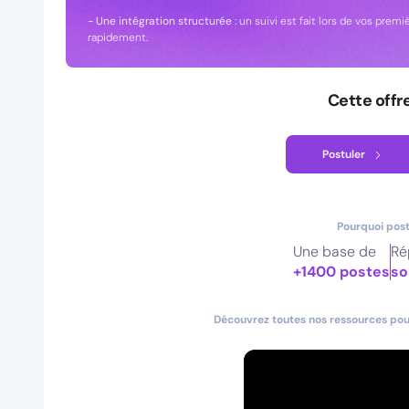
- Une intégration structurée
: un suivi est fait lors de vos p
rapidement.
Cette offr
Postuler
Pourquoi post
Une base de
Ré
+1400 postes
so
Découvrez toutes nos ressources pour