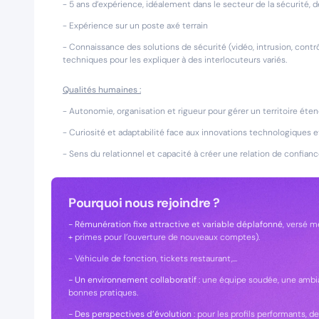
- 5 ans d’expérience, idéalement dans le secteur de la sécurité, d
- Expérience sur un poste axé terrain
- Connaissance des solutions de sécurité (vidéo, intrusion, cont
techniques pour les expliquer à des interlocuteurs variés.
Qualités humaines :
- Autonomie, organisation et rigueur pour gérer un territoire étend
- Curiosité et adaptabilité face aux innovations technologiques 
- Sens du relationnel et capacité à créer une relation de confianc
Pourquoi nous rejoindre ?
- Rémunération fixe attractive et variable
déplafonné
, versé 
+ primes pour l’ouverture de nouveaux comptes).
- Véhicule de fonction, tickets restaurant,...
- Un environnement collaboratif
: une équipe soudée, une ambia
bonnes pratiques.
- Des perspectives d’évolution
: pour les profils performants, d