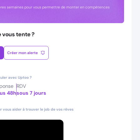
remières semaines pour vous permettre de monter en compétences
e vous tente ?
Créer mon alerte
uler avec Uptoo ?
ponse
RDV
us 48h
sous 7 jours
 vous aider à trouver le job de vos rêves