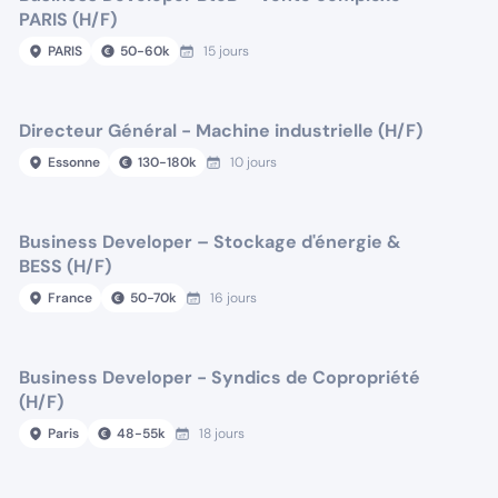
PARIS (H/F)
PARIS
50
-
60
k
15 jours
Directeur Général - Machine industrielle (H/F)
Essonne
130
-
180
k
10 jours
Business Developer – Stockage d'énergie &
BESS (H/F)
France
50
-
70
k
16 jours
Business Developer - Syndics de Copropriété
(H/F)
Paris
48
-
55
k
18 jours