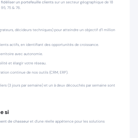
fidéliser un portefeuille clients
sur un secteur géographique de 18
, 95, 75 & 76.
grateurs, décideurs techniques) pour atteindre un objectif d’1 million
lients actifs, en identifiant des opportunités de croissance.
erritoire avec autonomie.
lité et élargir votre réseau.
ration continue de nos outils (CRM, ERP).
ers (3 jours par semaine) et un à deux découchés par semaine sont
e si
ent de chasseur
et d’une réelle appétence pour les solutions