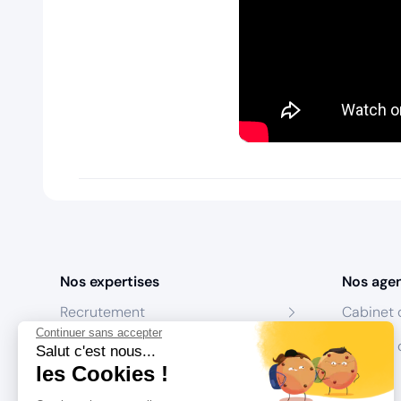
Nos expertises
Nos age
Recrutement
Cabinet 
Continuer sans accepter
Formation
Centres 
Salut c'est nous...
les Cookies !
Coaching