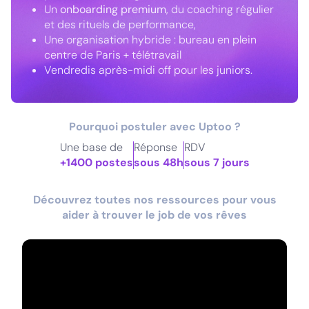
Un
onboarding premium
, du coaching régulier
et des rituels de performance,
Une organisation hybride : bureau en plein
centre de Paris + télétravail
Vendredis après-midi off pour les juniors.
Pourquoi postuler avec Uptoo ?
Une base de
Réponse
RDV
+1400 postes
sous 48h
sous 7 jours
Découvrez toutes nos ressources pour vous
aider à trouver le job de vos rêves