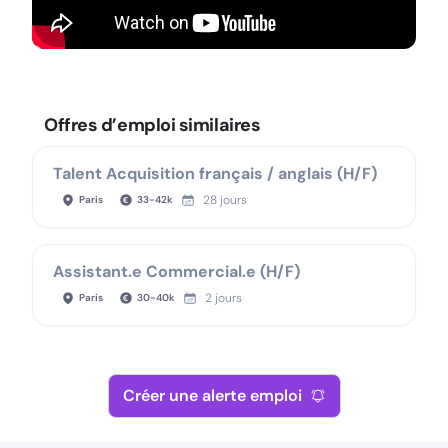
Offres d’emploi similaires
Talent Acquisition français / anglais (H/F)
28 jours
Paris
33
-
42
k
Assistant.e Commercial.e (H/F)
2 jours
Paris
30
-
40
k
Créer une alerte emploi