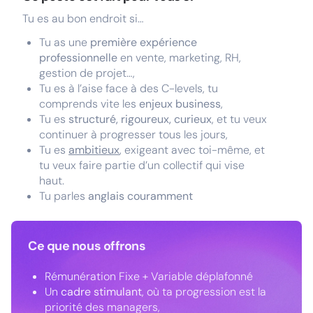
Tu es au bon endroit si…
Tu as une
première expérience
professionnelle
en vente, marketing, RH,
gestion de projet…,
Tu es à l’aise face à des C-levels, tu
comprends vite les
enjeux business
,
Tu es
structuré, rigoureux, curieux
, et tu veux
continuer à progresser tous les jours,
Tu es
ambitieux
, exigeant avec toi-même, et
tu veux faire partie d’un collectif qui vise
haut.
Tu parles
anglais couramment
Ce que nous offrons
Rémunération Fixe + Variable déplafonné
Un
cadre stimulant
, où ta progression est la
priorité des managers,