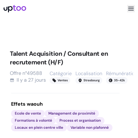
Talent Acquisition / Consultant en
recrutement (H/F)
Offre n°
49588
Catégorie
Localisation
Rémunération
Il y a
27 jours
Ventes
Strasbourg
35
-
42
k
Effets waouh
Ecole de vente
Management de proximité
Formations à volonté
Process et organisation
Locaux en plein centre ville
Variable non plafonné