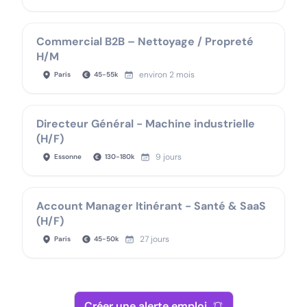
Commercial B2B – Nettoyage / Propreté
H/M
environ 2 mois
Paris
45
-
55
k
Directeur Général - Machine industrielle
(H/F)
9 jours
Essonne
130
-
180
k
Account Manager Itinérant - Santé & SaaS
(H/F)
27 jours
Paris
45
-
50
k
Créer une alerte emploi