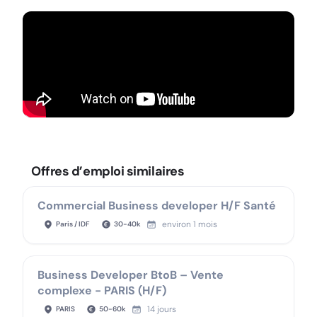
Offres d’emploi similaires
Commercial Business developer H/F Santé
environ 1 mois
Paris / IDF
30
-
40
k
Business Developer BtoB – Vente
complexe - PARIS (H/F)
14 jours
PARIS
50
-
60
k