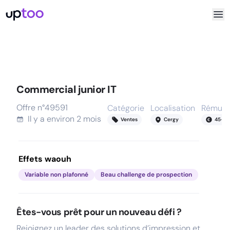
Commercial junior IT
Offre n°
49591
Catégorie
Localisation
Rémuné
Il y a
environ 2 mois
Ventes
Cergy
45
-
5
Effets waouh
Variable non plafonné
Beau challenge de prospection
Êtes-vous prêt pour un nouveau défi ?
Rejoignez un leader des solutions d’impression et