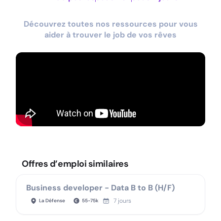
Découvrez toutes nos ressources pour vous
aider à trouver le job de vos rêves
Offres d’emploi similaires
Business developer - Data B to B (H/F)
7 jours
La Défense
55
-
75
k