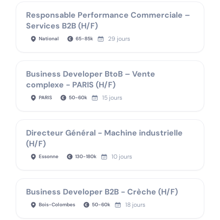
Responsable Performance Commerciale –
Services B2B (H/F)
29 jours
National
65
-
85
k
Business Developer BtoB – Vente
complexe - PARIS (H/F)
15 jours
PARIS
50
-
60
k
Directeur Général - Machine industrielle
(H/F)
10 jours
Essonne
130
-
180
k
Business Developer B2B - Crèche (H/F)
18 jours
Bois-Colombes
50
-
60
k