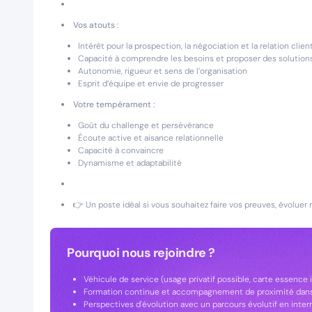
Vos atouts :
Intérêt pour la prospection, la négociation et la relation clien
Capacité à comprendre les besoins et proposer des solution
Autonomie, rigueur et sens de l’organisation
Esprit d’équipe et envie de progresser
Votre tempérament :
Goût du challenge et persévérance
Écoute active et aisance relationnelle
Capacité à convaincre
Dynamisme et adaptabilité
👉 Un poste idéal si vous souhaitez faire vos preuves, évoluer
Pourquoi nous rejoindre ?
Véhicule de service (usage privatif possible, carte essence i
Formation continue et accompagnement de proximité dans
Perspectives d'évolution avec un parcours évolutif en inte