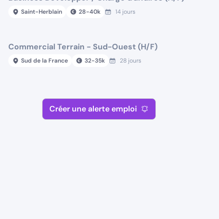
Saint-Herblain
28
-
40
k
14 jours
Commercial Terrain - Sud-Ouest (H/F)
Sud de la France
32
-
35
k
28 jours
Créer une alerte emploi