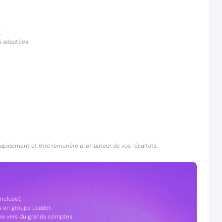
t
s adaptées
 rapidement et être rémunéré à la hauteur de vos résultats.
ncluse).
 un groupe Leader.
rne vers du grands comptes