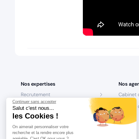
Nos expertises
Nos age
Recrutement
Cabinet 
Continuer sans accepter
Formation
Centres 
Salut c'est nous...
les Cookies !
Coaching
On aimerait personnaliser votre
Conseil
recherche et la rendre encore plus
agréable. C'est OK pour vous ?