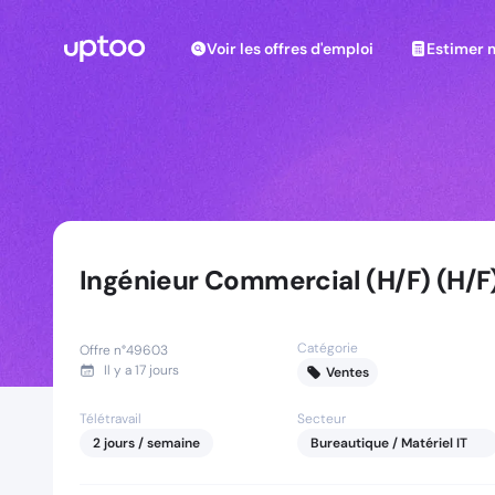
Voir les offres d'emploi
Estimer m
Voir les offres d'emploi
Estimer 
Ingénieur Commercial (H/F) (H/F
Catégorie
Offre n°
49603
Il y a
17 jours
Ventes
Télétravail
Secteur
2
jours
/ semaine
Bureautique / Matériel IT