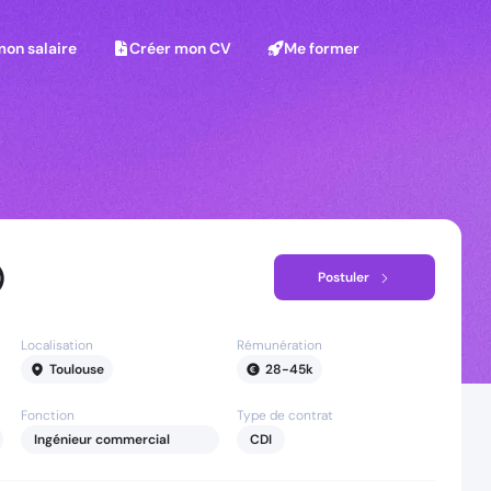
on salaire
Créer mon CV
Me former
mon salaire
Créer mon CV
Me former
)
Postuler
Localisation
Rémunération
Toulouse
28
-
45
k
Fonction
Type de contrat
Ingénieur commercial
CDI