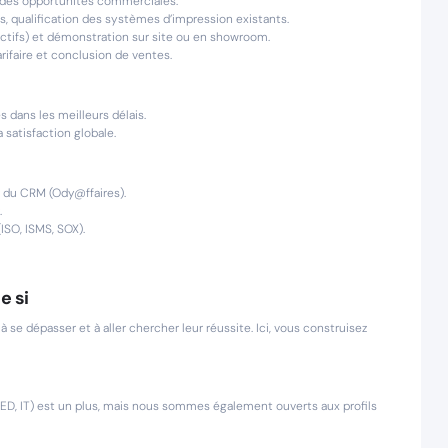
 des opportunités commerciales.
s, qualification des systèmes d’impression existants.
ractifs) et démonstration sur site ou en showroom.
rifaire et conclusion de ventes.
 dans les meilleurs délais.
 satisfaction globale.
 du CRM (Ody@ffaires).
.
ISO, ISMS, SOX).
e si
e dépasser et à aller chercher leur réussite. Ici, vous construisez
ED, IT) est un plus, mais nous sommes également ouverts aux profils