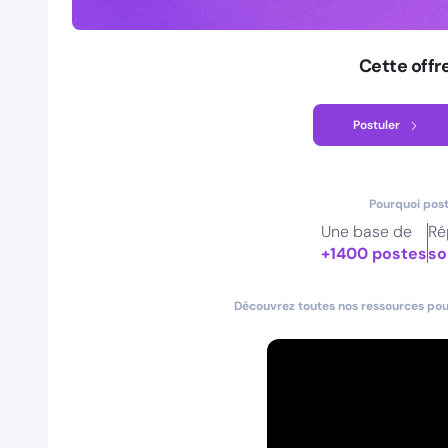
Cette offr
Postuler
Pourquoi post
Une base de
Ré
+1400 postes
so
Découvrez toutes nos ressources pour