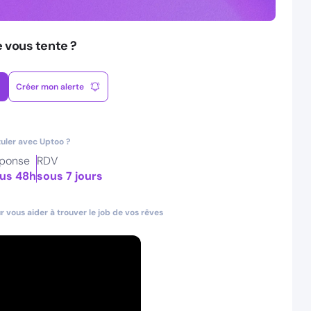
e vous tente ?
Créer mon alerte
uler avec Uptoo ?
ponse
RDV
us 48h
sous 7 jours
 vous aider à trouver le job de vos rêves