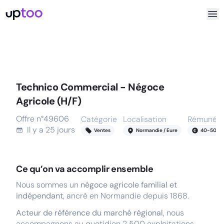
Technico Commercial - Négoce
Agricole (H/F)
Offre n°
49606
Catégorie
Localisation
Rémunéra
Il y a
25 jours
Ventes
Normandie / Eure
40
-
50
k
Ce qu’on va accomplir ensemble
Nous sommes un
négoce agricole familial et
indépendant
, ancré en Normandie depuis 1868.
Acteur de référence du marché régional
, nous
accompagnons au quotidien 2 500 exploitations