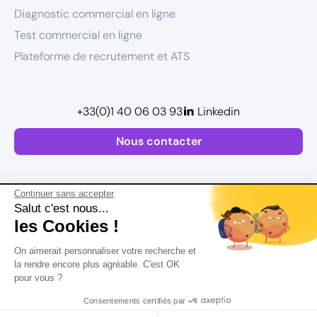
Diagnostic commercial en ligne
Test commercial en ligne
Plateforme de recrutement et ATS
+33(0)1 40 06 03 93
Linkedin
Nous contacter
Continuer sans accepter
Salut c'est nous...
les Cookies !
Plan de site
On aimerait personnaliser votre recherche et
Postuler
Mentions légales
la rendre encore plus agréable. C'est OK
pour vous ?
Politique de confidentialité
Conditions Générales d’Utilisation
Consentements certifiés par
Version actualisée en
2026