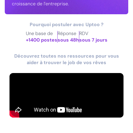
croissance de l’entreprise.
Pourquoi postuler avec Uptoo ?
Une base de
Réponse
RDV
+1400 postes
sous 48h
sous 7 jours
Découvrez toutes nos ressources pour vous
aider à trouver le job de vos rêves