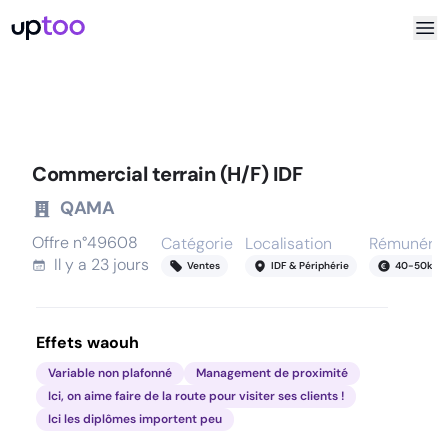
Commercial terrain (H/F) IDF
QAMA
Offre n°
49608
Catégorie
Localisation
Rémunérat
Il y a
23 jours
Ventes
IDF & Périphérie
40
-
50
k
Effets waouh
Variable non plafonné
Management de proximité
Ici, on aime faire de la route pour visiter ses clients !
Ici les diplômes importent peu