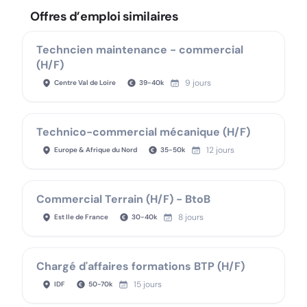
Offres d’emploi similaires
Techncien maintenance - commercial
(H/F)
9 jours
Centre Val de Loire
39
-
40
k
Technico-commercial mécanique (H/F)
12 jours
Europe & Afrique du Nord
35
-
50
k
Commercial Terrain (H/F) - BtoB
8 jours
Est Ile de France
30
-
40
k
Chargé d'affaires formations BTP (H/F)
15 jours
IDF
50
-
70
k