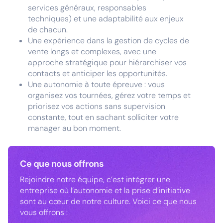
services généraux, responsables
techniques) et une adaptabilité aux enjeux
de chacun.
Une expérience dans la gestion de cycles de
vente longs et complexes, avec une
approche stratégique pour hiérarchiser vos
contacts et anticiper les opportunités.
Une autonomie à toute épreuve : vous
organisez vos tournées, gérez votre temps et
priorisez vos actions sans supervision
constante, tout en sachant solliciter votre
manager au bon moment.
Ce que nous offrons
Rejoindre notre équipe, c’est intégrer une
entreprise où l’autonomie et la prise d’initiative
sont au cœur de notre culture. Voici ce que nous
vous offrons :