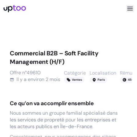
Commercial B2B – Soft Facility
Management (H/F)
Offre n°
49610
Catégorie
Localisation
Rémuné
Il y a
environ 2 mois
Ventes
Paris
45
-
55
Ce qu’on va accomplir ensemble
Nous sommes un groupe familial spécialisé dans
les services de propreté
pour
les entreprises et
les acteurs publics en Île-de-France
.
Concrètement, nous accompagnons des sièges