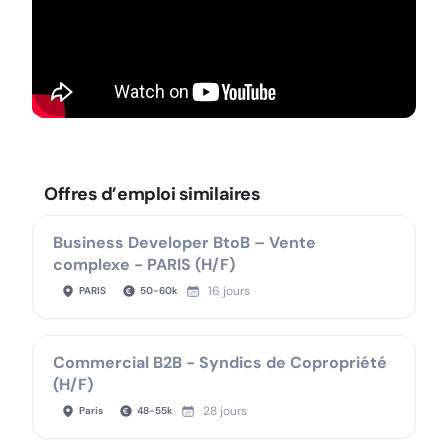
Offres d’emploi similaires
Business Developer BtoB – Vente
complexe - PARIS (H/F)
16 jours
PARIS
50
-
60
k
Commercial B2B - Syndics de Copropriété
(H/F)
28 jours
Paris
48
-
55
k