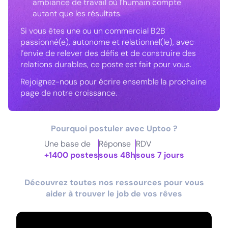
ambiance de travail où l’humain compte
autant que les résultats.
Si vous êtes une ou un commercial B2B
passionné(e), autonome et relationnel(le), avec
l’envie de relever des défis et de construire des
relations durables, ce poste est fait pour vous.
Rejoignez-nous pour écrire ensemble la prochaine
page de notre croissance.
Pourquoi postuler avec Uptoo ?
Une base de
Réponse
RDV
+1400 postes
sous 48h
sous 7 jours
Découvrez toutes nos ressources pour vous
aider à trouver le job de vos rêves