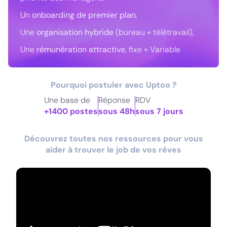
Un
onboarding de premier plan
,
Une
organisation hybride
(bureau + télétravail),
Une
rémunération attractive
, fixe + Variable
Pourquoi postuler avec Uptoo ?
Une base de
Réponse
RDV
+1400 postes
sous 48h
sous 7 jours
Découvrez toutes nos ressources pour vous
aider à trouver le job de vos rêves