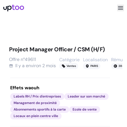
Project Manager Officer / CSM (H/F)
Offre n°
49611
Catégorie
Localisation
Rémuné
Il y a
environ 2 mois
Ventes
PARIS
38
-
45
Effets waouh
Labels RH / Prix d'entreprises
Leader sur son marché
Management de proximité
Abonnements sportifs à la carte
Ecole de vente
Locaux en plein centre ville