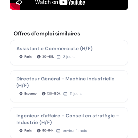
Offres d’emploi similaires
Assistant.e Commercial.e (H/F)
3 jours
Paris
30
-
40
k
Directeur Général - Machine industrielle
(H/F)
11 jours
Essonne
130
-
180
k
Ingénieur d'affaire - Conseil en stratégie -
Industrie (H/F)
environ 1 mois
Paris
50
-
54
k