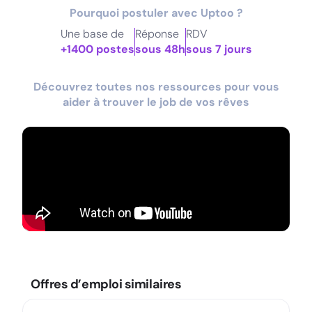
Pourquoi postuler avec Uptoo ?
Une base de
Réponse
RDV
+1400 postes
sous 48h
sous 7 jours
Découvrez toutes nos ressources pour vous
aider à trouver le job de vos rêves
Offres d’emploi similaires