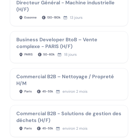
Directeur Général - Machine industrielle
(H/F)
13 jours
Essonne
130
-
180
k
Business Developer BtoB – Vente
complexe - PARIS (H/F)
18 jours
PARIS
50
-
60
k
Commercial B2B – Nettoyage / Propreté
H/M
environ 2 mois
Paris
45
-
55
k
Commercial B2B - Solutions de gestion des
déchets (H/F)
environ 2 mois
Paris
45
-
55
k