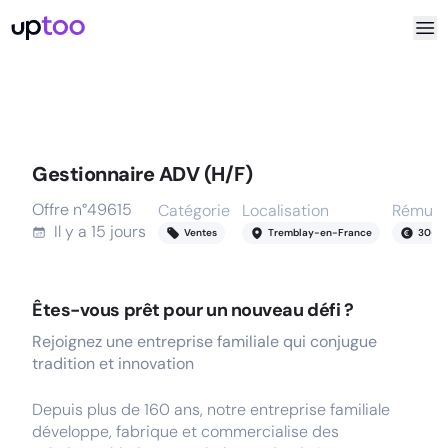
Gestionnaire ADV (H/F)
Offre n°
49615
Catégorie
Localisation
Rémuné
Il y a
15 jours
Ventes
Tremblay-en-France
30
-
3
Êtes-vous prêt pour un nouveau défi ?
Rejoignez une entreprise familiale qui conjugue
tradition et innovation
Depuis plus de 160 ans, notre entreprise familiale
développe, fabrique et commercialise des