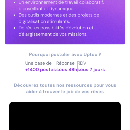
Un environnement de travail collaboratif,
bienveillant et dynamique.
Des outils modernes et des projets de
digitalisation stimulants.
De réelles possibilités d'évolution et
d'élargissement de vos missions.
Pourquoi postuler avec Uptoo ?
Une base de
Réponse
RDV
+1400 postes
sous 48h
sous 7 jours
Découvrez toutes nos ressources pour vous
aider à trouver le job de vos rêves