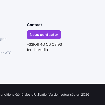
Contact
Nous contacter
igne
+33(0)1 40 06 03 93
Linkedin
 et ATS
onditions Générales d’Utilisation
Version actualisée en
2026
s réglementations. Personnalisez vos préférences pour contrôler