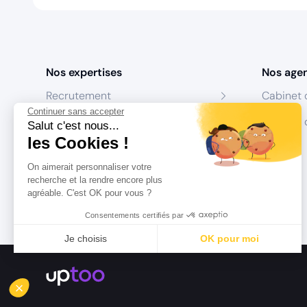
Nos expertises
Nos age
Recrutement
Cabinet 
Continuer sans accepter
Formation
Centres 
Salut c'est nous...
les Cookies !
Coaching
On aimerait personnaliser votre
Conseil
recherche et la rendre encore plus
agréable. C'est OK pour vous ?
Consentements certifiés par
Je choisis
OK pour moi
Axeptio consent
Plateforme de Gestion du Consentement : Personnalisez vo
Notre plateforme vous permet d'adapter et de gérer vos param