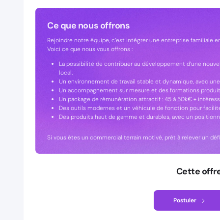
Ce que nous offrons
Rejoindre notre équipe, c’est intégrer une entreprise familiale e
Voici ce que nous vous offrons :
La possibilité de contribuer au développement d’une nouvell
local.
Un environnement de travail stable et dynamique, avec une
Un accompagnement sur mesure et des formations produits 
Un package de rémunération attractif : 45 à 50k€ + intéres
Des outils modernes et un véhicule de fonction pour faciliter
Des produits haut de gamme et durables, avec un positionnem
Si vous êtes un commercial terrain motivé, prêt à relever un déf
Cette offr
Postuler