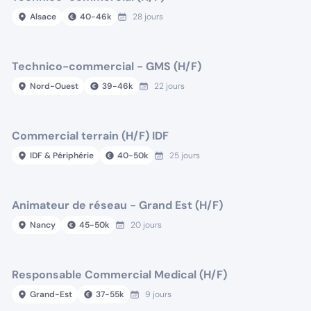
Alsace
40
-
46
k
28 jours
Technico-commercial - GMS (H/F)
Nord-Ouest
39
-
46
k
22 jours
Commercial terrain (H/F) IDF
IDF & Périphérie
40
-
50
k
25 jours
Animateur de réseau - Grand Est (H/F)
Nancy
45
-
50
k
20 jours
Responsable Commercial Medical (H/F)
Grand-Est
37
-
55
k
9 jours