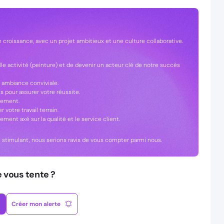
n croissance, avec un projet ambitieux et une culture collaborative.
e activité (peinture) et de devenir un acteur clé de notre succès
 ambiance conviviale.
pour assurer votre réussite.
sement.
 votre travail terrain.
ent axé sur la qualité et le service client.
i stimulant, nous serions ravis de vous compter parmi nous.
e vous tente ?
Créer mon alerte