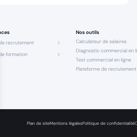
nces
Nos outils
Calculateur de salaires
de recrutement
Diagnostic commercial en l
de formation
Test commercial en ligne
Plateforme de recrutement
s Options
Plan de site
Mentions légales
Politique de confidentialité
C
ètres de confidentialité, en garantissant la conformité avec le