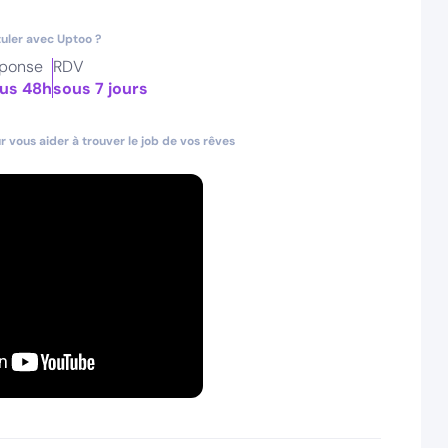
uler avec Uptoo ?
ponse
RDV
us 48h
sous 7 jours
 vous aider à trouver le job de vos rêves