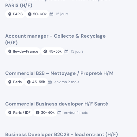
PARIS (H/F)
PARIS
50
-
60
k
15 jours
Account manager - Collecte & Recyclage
(H/F)
Ile-de-France
45
-
55
k
13 jours
Commercial B2B – Nettoyage / Propreté H/M
Paris
45
-
55
k
environ 2 mois
Commercial Business developer H/F Santé
Paris / IDF
30
-
40
k
environ 1 mois
Business Developer B2C2B - lead entrant (H/F)