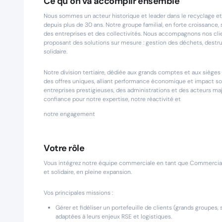
Ce qu’on va accomplir ensemble
Nous sommes un acteur historique et leader dans le recyclage et
depuis plus de 30 ans. Notre groupe familial, en forte croissance
des entreprises et des collectivités. Nous accompagnons nos clien
proposant des solutions sur mesure : gestion des déchets, destr
solidaire.
Notre division tertiaire, dédiée aux grands comptes et aux sièg
des offres uniques, alliant performance économique et impact soci
entreprises prestigieuses, des administrations et des acteurs maje
confiance pour notre expertise, notre réactivité et
notre engagement
Votre rôle
Vous intégrez notre équipe commerciale en tant que Commercial 
et solidaire, en pleine expansion.
Vos principales missions :
Gérer et fidéliser un portefeuille de clients (grands groupes,
adaptées à leurs enjeux RSE et logistiques.