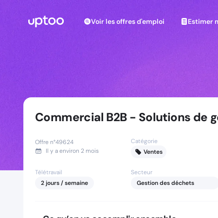
Voir les offres d'emploi
Estimer m
Voir les offres d'emploi
Estimer 
Commercial B2B - Solutions de g
Catégorie
Offre n°
49624
Il y a
environ 2 mois
Ventes
Télétravail
Secteur
2
jours
/ semaine
Gestion des déchets