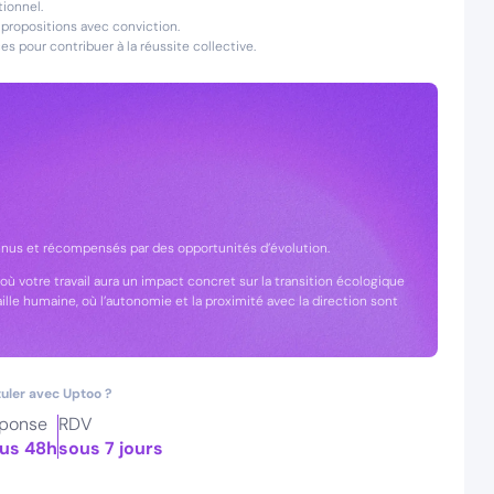
ionnel.
 propositions avec conviction.
s pour contribuer à la réussite collective.
nnus et récompensés par des opportunités d’évolution.
 où votre travail aura un impact concret sur la transition écologique
aille humaine, où l’autonomie et la proximité avec la direction sont
uler avec Uptoo ?
ponse
RDV
us 48h
sous 7 jours