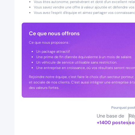
Vous êtes autonome, persévérant et doté d’un excellent relat
Vous savez vendre une offre à valeur ajoutée et défendre vos
Vous avez l’esprit d’équipe et aimez partager vos connaissance
Ce que nous offrons
Ce que nous proposons :
Un package attractif
Une prime de fin d’année équivalente à un mois de salaire.
Un véhicule de service utilisable sans restriction.
Une entreprise en croissance, où vos résultats seront reco
Rejoindre notre équipe, c’est faire le choix d’un secteur porteur,
et sociale de nos clients. C’est aussi intégrer une entreprise à t
des valeurs fortes.
Pourquoi post
Une base de
Ré
+1400 postes
so