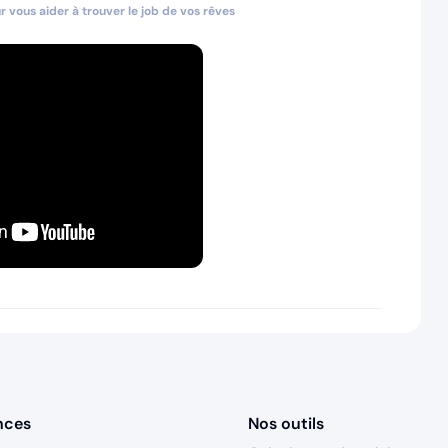
 vous aider à trouver le job de vos rêves
nces
Nos outils