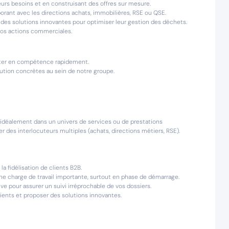
eurs besoins et en construisant des offres sur mesure.
borant avec les directions achats, immobilières, RSE ou QSE.
er des solutions innovantes pour optimiser leur gestion des déchets.
 vos actions commerciales.
onter en compétence rapidement.
ution concrètes au sein de notre groupe.
 idéalement dans un univers de services ou de prestations
r des interlocuteurs multiples (achats, directions métiers, RSE).
a fidélisation de clients B2B.
ne charge de travail importante, surtout en phase de démarrage.
ive pour assurer un suivi irréprochable de vos dossiers.
ients et proposer des solutions innovantes.