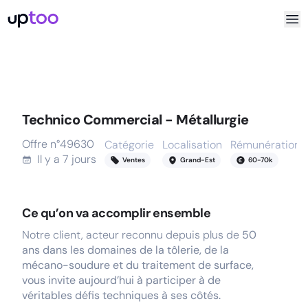
Technico Commercial - Métallurgie
Offre n°
49630
Catégorie
Localisation
Rémunération
Il y a
7 jours
Ventes
Grand-Est
60
-
70
k
Ce qu’on va accomplir ensemble
Notre client, acteur reconnu depuis plus de
50
ans dans les domaines de la tôlerie, de la
mécano-soudure et du traitement de surface,
vous invite aujourd’hui à participer à de
véritables défis techniques à ses côtés.