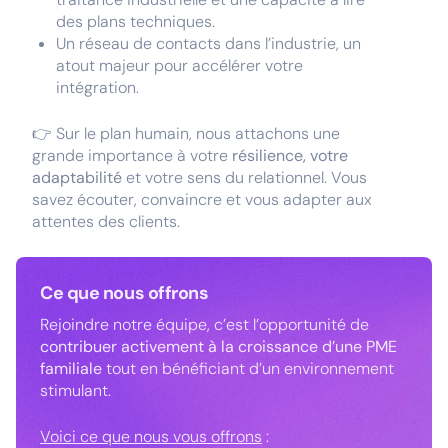
des plans techniques.
Un réseau de contacts dans l’industrie, un
atout majeur pour accélérer votre
intégration.
👉 Sur le plan humain, nous attachons une
grande importance à votre
résilience, votre
adaptabilité
et votre sens du relationnel. Vous
savez écouter, convaincre et vous adapter aux
attentes des clients.
Ce que nous offrons
Rejoindre notre équipe, c’est l’opportunité de
contribuer activement à la croissance d’une PME
familiale
tout en bénéficiant d’un environnement
stimulant.
Voici ce que nous vous offrons
: