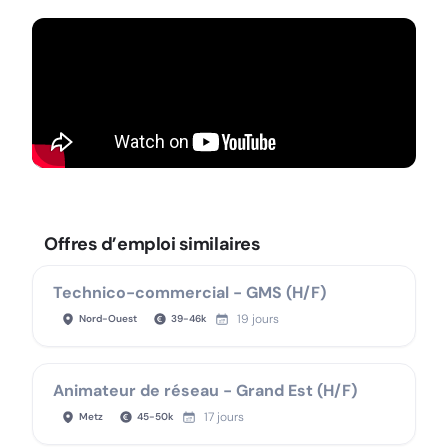
Offres d’emploi similaires
Technico-commercial - GMS (H/F)
19 jours
Nord-Ouest
39
-
46
k
Animateur de réseau - Grand Est (H/F)
17 jours
Metz
45
-
50
k