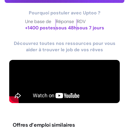
Pourquoi postuler avec Uptoo ?
Une base de
Réponse
RDV
+1400 postes
sous 48h
sous 7 jours
Découvrez toutes nos ressources pour vous
aider à trouver le job de vos rêves
Offres d’emploi similaires