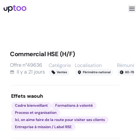
Commercial HSE (H/F)
Offre n°
49636
Catégorie
Localisation
Rémunéra
Il y a
21 jours
Ventes
Périmètre national
60
-
78
k
Effets waouh
Cadre bienveillant
Formations à volonté
Process et organisation
Ici, on aime faire de la route pour visiter ses clients
Entreprise à mission / Label RSE