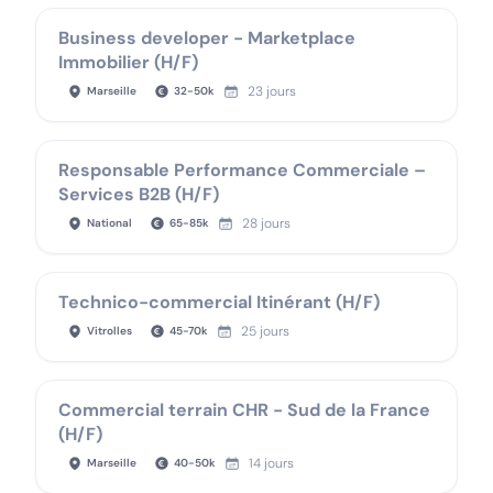
Business developer - Marketplace
Immobilier (H/F)
23 jours
Marseille
32
-
50
k
Responsable Performance Commerciale –
Services B2B (H/F)
28 jours
National
65
-
85
k
Technico-commercial Itinérant (H/F)
25 jours
Vitrolles
45
-
70
k
Commercial terrain CHR - Sud de la France
(H/F)
14 jours
Marseille
40
-
50
k