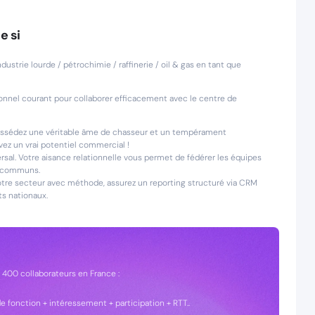
e si
dustrie lourde / pétrochimie / raffinerie / oil & gas en tant que
ionnel courant pour collaborer efficacement avec le centre de
possédez une véritable âme de chasseur et un tempérament
ez un vrai potentiel commercial !
versal. Votre aisance relationnelle vous permet de fédérer les équipes
ts communs.
 votre secteur avec méthode, assurez un reporting structuré via CRM
s nationaux.
e 400 collaborateurs en France :
 de fonction + intéressement + participation + RTT..