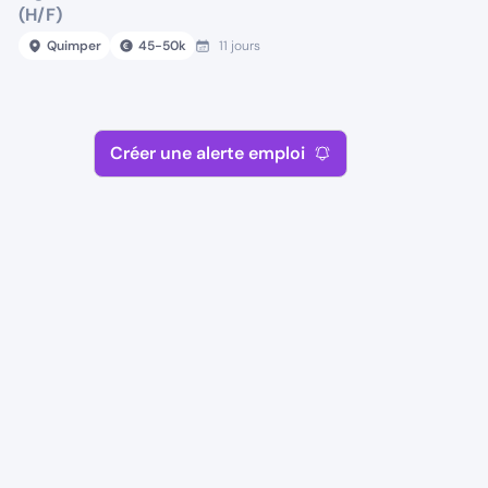
(H/F)
Quimper
45
-
50
k
11 jours
Créer une alerte emploi