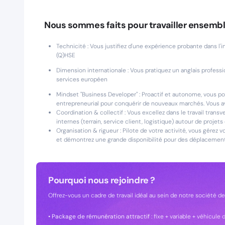
Nous sommes faits pour travailler ensembl
Technicité : Vous justifiez d'une expérience probante dans l'in
(Q)HSE
Dimension internationale : Vous pratiquez un anglais profess
services européen
Mindset "Business Developer" : Proactif et autonome, vous 
entrepreneurial pour conquérir de nouveaux marchés. Vous av
Coordination & collectif : Vous excellez dans le travail trans
internes (terrain, service client, logistique) autour de proje
Organisation & rigueur : Pilote de votre activité, vous gérez
et démontrez une grande disponibilité pour des déplacement
Pourquoi nous rejoindre ?
Offrez-vous un cadre de travail idéal au sein de notre société d
•
Package de rémunération attractif
: fixe + variable + véhicule