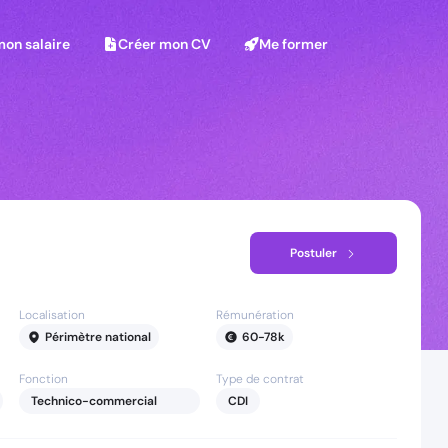
on salaire
Créer mon CV
Me former
mon salaire
Créer mon CV
Me former
Postuler
Localisation
Rémunération
Périmètre national
60
-
78
k
Fonction
Type de contrat
Technico-commercial
CDI