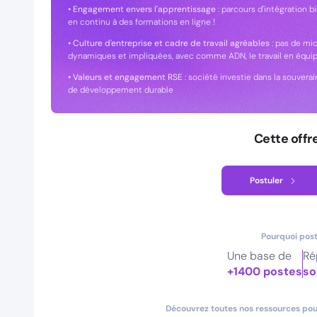
•
Engagement envers l'apprentissage
: parcours d'intégration bi
en continu à des formations en ligne !
•
Culture d'entreprise et cadre de travail agréables
: pas de mi
dynamiques et impliquées, avec comme ADN, le travail en équi
• Valeurs et engagement RSE
: société investie dans la souvera
de développement durable
Cette offr
Postuler
Pourquoi post
Une base de
Ré
+1400 postes
so
Découvrez toutes nos ressources pour