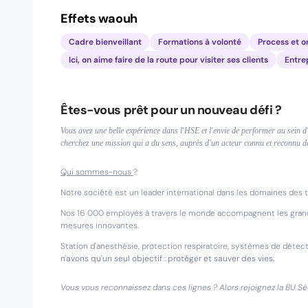
Effets waouh
Cadre bienveillant
Formations à volonté
Process et o
Ici, on aime faire de la route pour visiter ses clients
Entre
Êtes-vous prêt pour un nouveau défi ?
Vous avez une belle expérience dans l'HSE et l'envie de performer au sein 
cherchez une mission qui a du sens, auprès d'un acteur connu et reconnu d
Qui sommes-nous
?
Notre société est un leader international dans les domaines des 
Nos 16 000 employés à travers le monde accompagnent les grande
mesures innovantes.
Station d'anesthésie, protection respiratoire, systèmes de détecti
n'avons qu'un seul objectif : protéger et sauver des vies.
Vous vous reconnaissez dans ces lignes ? Alors rejoignez la BU Séc