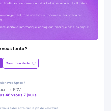
en ficelé, plan de formation individuel ainsi qu'un accès illimité et
cromanagement, mais une forte autonomie au sein d'équipes
pe
ineté sanitaire, informatique, écologique, ainsi que dans les enjeux
e vous tente ?
Créer mon alerte
uler avec Uptoo ?
ponse
RDV
us 48h
sous 7 jours
 vous aider à trouver le job de vos rêves