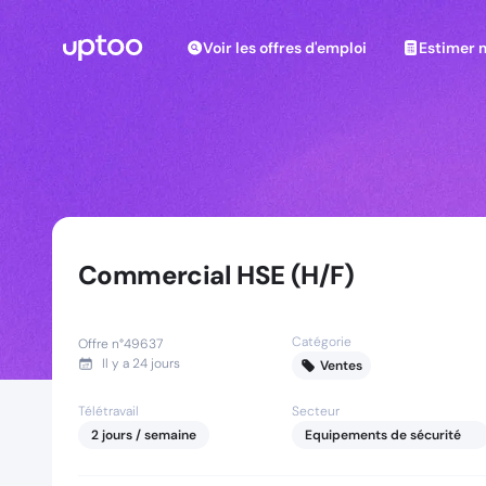
Voir les offres d'emploi
Estimer m
Voir les offres d'emploi
Estimer 
Commercial HSE (H/F)
Catégorie
Offre n°
49637
Il y a
24 jours
Ventes
Télétravail
Secteur
2
jours
/ semaine
Equipements de sécurité