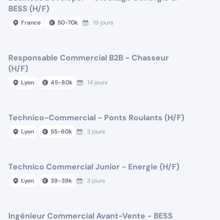
BESS (H/F)
France
50
-
70
k
19 jours
Responsable Commercial B2B - Chasseur
(H/F)
Lyon
45
-
80
k
14 jours
Technico-Commercial - Ponts Roulants (H/F)
Lyon
55
-
60
k
3 jours
Technico Commercial Junior - Energie (H/F)
Lyon
39
-
39
k
3 jours
Ingénieur Commercial Avant-Vente - BESS