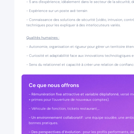
- 5 ans d’expérience, idéalement dans le secteur de la sécurité, d
- Expérience sur un poste axé terrain
- Connaissance des solutions de sécurité (vidéo, intrusion, cont
techniques pour les expliquer à des interlocuteurs variés.
Qualités humaines :
- Autonomie, organisation et rigueur pour gérer un territoire étend
- Curiosité et adaptabilité face aux innovations technologiques 
- Sens du relationnel et capacité à créer une relation de confianc
Ce que nous offrons
- Rémunération fixe attractive et variable
déplafonné
, versé 
+ primes pour l’ouverture de nouveaux comptes).
- Véhicule de fonction, tickets restaurant,...
- Un environnement collaboratif
: une équipe soudée, une ambia
bonnes pratiques.
- Des perspectives d’évolution
: pour les profils performants, d