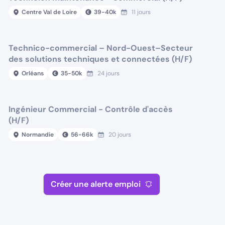
Centre Val de Loire
39
-
40
k
11 jours
Technico-commercial – Nord-Ouest–Secteur
des solutions techniques et connectées (H/F)
Orléans
35
-
50
k
24 jours
Ingénieur Commercial - Contrôle d'accès
(H/F)
Normandie
56
-
66
k
20 jours
Créer une alerte emploi