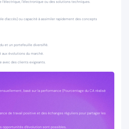
e l’électrique, l'électronique ou des solutions techniques.
rôle d’accès) ou capacité à assimiler rapidement des concepts
u et un portefeuille diversifié.
et aux évolutions du marché.
e avec des clients exigeants.
mensuellement, basé sur la performance (Pourcentage du CA réalisé
nce de travail positive et des échanges réguliers pour partager les
es opportunités d’évolution sont possibles.