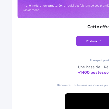
- Une intégration structurée
: un suivi est fait lors de vos p
rapidement.
Cette offr
Postuler
Pourquoi post
Une base de
Ré
+1400 postes
so
Découvrez toutes nos ressources pour