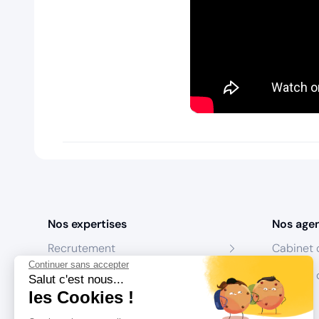
Nos expertises
Nos age
Recrutement
Cabinet 
Continuer sans accepter
Formation
Centres 
Salut c'est nous...
les Cookies !
Coaching