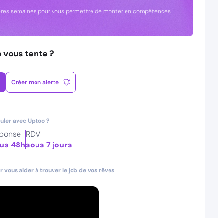
remières semaines pour vous permettre de monter en compétences
e vous tente ?
Créer mon alerte
uler avec Uptoo ?
ponse
RDV
us 48h
sous 7 jours
 vous aider à trouver le job de vos rêves