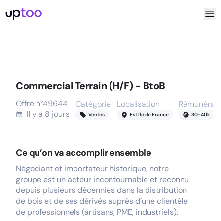
Commercial Terrain (H/F) - BtoB
Offre n°
49644
Catégorie
Localisation
Rémunérati
Il y a
8 jours
Ventes
Est Ile de France
30
-
40
k
Ce qu’on va accomplir ensemble
Négociant et importateur historique, notre
groupe est un acteur incontournable et reconnu
depuis plusieurs décennies dans la distribution
de bois et de ses dérivés auprès d’une clientèle
de professionnels (artisans, PME, industriels).