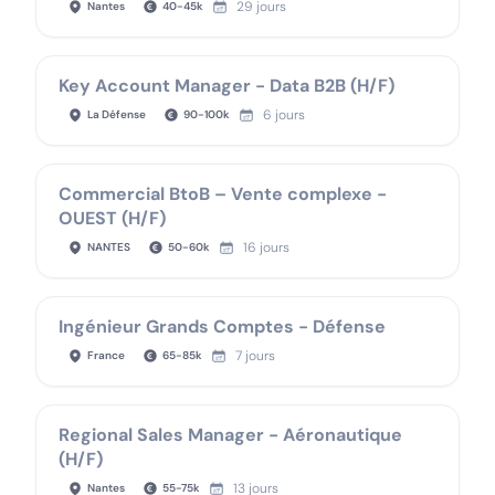
29 jours
Nantes
40
-
45
k
Key Account Manager - Data B2B (H/F)
6 jours
La Défense
90
-
100
k
Commercial BtoB – Vente complexe -
OUEST (H/F)
16 jours
NANTES
50
-
60
k
Ingénieur Grands Comptes - Défense
7 jours
France
65
-
85
k
Regional Sales Manager - Aéronautique
(H/F)
13 jours
Nantes
55
-
75
k