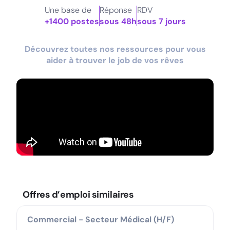
Une base de
Réponse
RDV
+1400 postes
sous 48h
sous 7 jours
Découvrez toutes nos ressources pour vous
aider à trouver le job de vos rêves
Offres d’emploi similaires
Commercial - Secteur Médical (H/F)