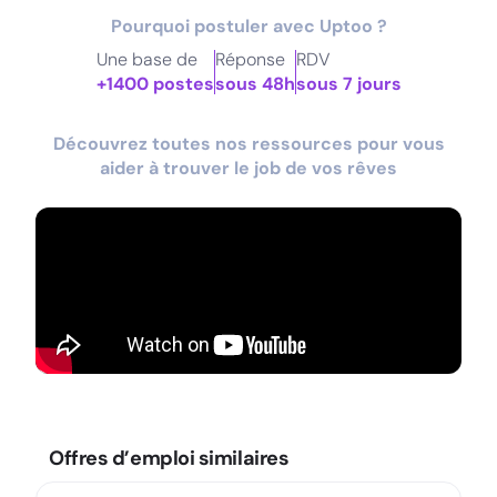
Pourquoi postuler avec Uptoo ?
Une base de
Réponse
RDV
+1400 postes
sous 48h
sous 7 jours
Découvrez toutes nos ressources pour vous
aider à trouver le job de vos rêves
Offres d’emploi similaires