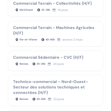
Commercial Terrain - Collectivités (H/F)
14 jours
Nord Ouest
32
-
36
k
Commercial Terrain - Machines Agricoles
(H/F)
environ 2 mois
Ille-et-Vilaine
40
-
60
k
Commercial Sédentaire - CVC (H/F)
24 jours
Rennes
35
-
45
k
Technico-commercial – Nord-Ouest–
Secteur des solutions techniques et
connectées (H/F)
23 jours
Rennes
35
-
50
k