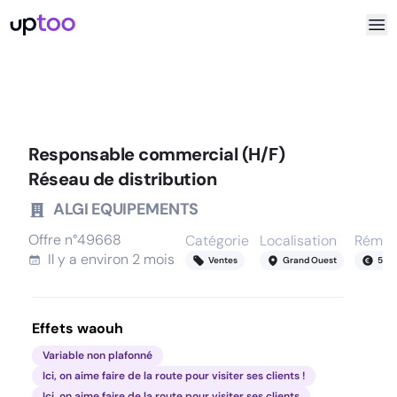
Responsable commercial (H/F)
Réseau de distribution
ALGI EQUIPEMENTS
Offre n°
49668
Catégorie
Localisation
Rémun
Il y a
environ 2 mois
Ventes
Grand Ouest
54
-
Effets waouh
Variable non plafonné
Ici, on aime faire de la route pour visiter ses clients !
Ici, on aime faire de la route pour visiter ses clients