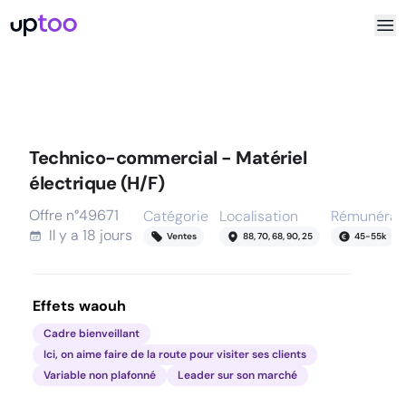
Technico-commercial - Matériel
électrique (H/F)
Offre n°
49671
Catégorie
Localisation
Rémunérat
Il y a
18 jours
Ventes
88, 70, 68, 90, 25
45
-
55
k
Effets waouh
Cadre bienveillant
Ici, on aime faire de la route pour visiter ses clients
Variable non plafonné
Leader sur son marché