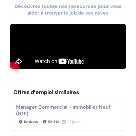
Découvrez toutes nos ressources pour vous
aider à trouver le job de vos rêves
Offres d’emploi similaires
Manager Commercial - Immobilier Neuf
(H/F)
17 jours
Bordeaux
50
-
65
k