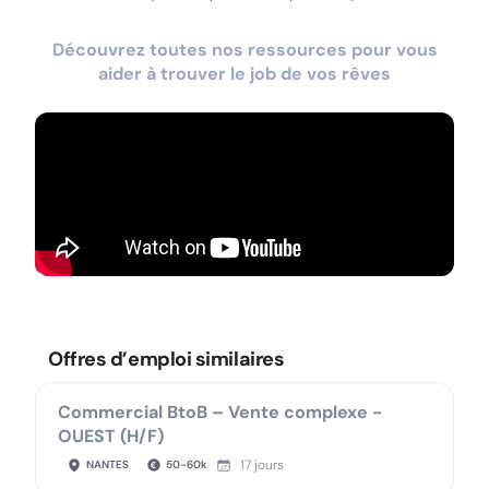
Découvrez toutes nos ressources pour vous
aider à trouver le job de vos rêves
Offres d’emploi similaires
Commercial BtoB – Vente complexe -
OUEST (H/F)
17 jours
NANTES
50
-
60
k