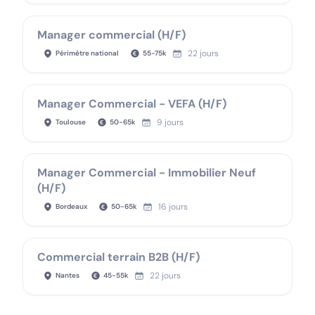
Manager commercial (H/F)
22 jours
Périmètre national
55
-
75
k
Manager Commercial - VEFA (H/F)
9 jours
Toulouse
50
-
65
k
Manager Commercial - Immobilier Neuf
(H/F)
16 jours
Bordeaux
50
-
65
k
Commercial terrain B2B (H/F)
22 jours
Nantes
45
-
55
k