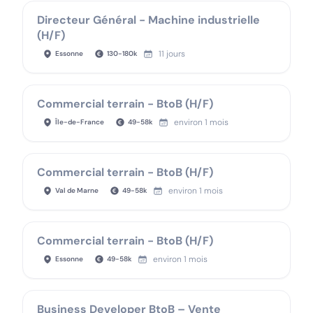
Directeur Général - Machine industrielle
(H/F)
11 jours
Essonne
130
-
180
k
Commercial terrain - BtoB (H/F)
environ 1 mois
Île-de-France
49
-
58
k
Commercial terrain - BtoB (H/F)
environ 1 mois
Val de Marne
49
-
58
k
Commercial terrain - BtoB (H/F)
environ 1 mois
Essonne
49
-
58
k
Business Developer BtoB – Vente