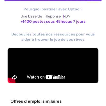
Pourquoi postuler avec Uptoo ?
Une base de
Réponse
RDV
+1400 postes
sous 48h
sous 7 jours
Découvrez toutes nos ressources pour vous
aider à trouver le job de vos rêves
Offres d’emploi similaires