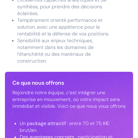
synthèse, pour prendre des décisions
éclairées.
Tempérament orienté performance et
solution, avec une appétence pour la
rentabilité et la défense de vos positions.
Sensibilité aux enjeux techniques,
notamment dans les domaines de
l’étanchéité ou des matériaux de
construction.
Ce que nous offrons
Rejoindre notre équipe, c’est intégrer une
entreprise en mouvement, où votre impact sera
immédiat et visible. Voici ce que nous vous offrons
:
Un
package attractif
: entre 70 et 75 K€
brut/an.
Des
avantages concrets
: participation et