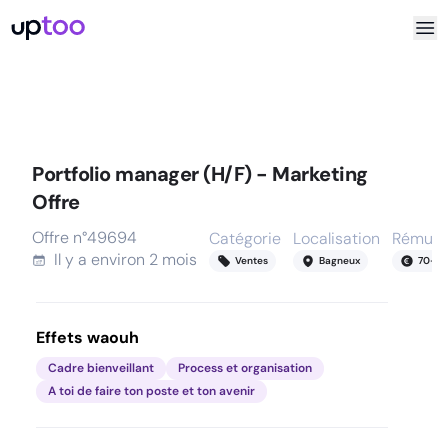
Portfolio manager (H/F) - Marketing
Offre
Offre n°
49694
Catégorie
Localisation
Rémuné
Il y a
environ 2 mois
Ventes
Bagneux
70
-
75
Effets waouh
Cadre bienveillant
Process et organisation
A toi de faire ton poste et ton avenir