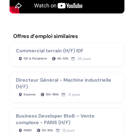
Offres d’emploi similaires
Commercial terrain (H/F) IDF
26 jours
IDF & Périphérie
40
-
50
k
Directeur Général - Machine industrielle
(H/F)
13 jours
Essonne
130
-
180
k
Business Developer BtoB – Vente
complexe - PARIS (H/F)
18 jours
PARIS
50
-
60
k