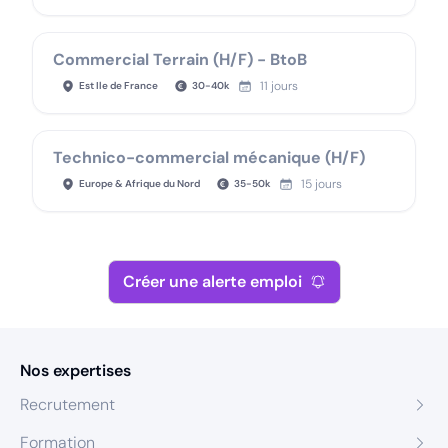
Commercial Terrain (H/F) - BtoB
11 jours
Est Ile de France
30
-
40
k
Technico-commercial mécanique (H/F)
15 jours
Europe & Afrique du Nord
35
-
50
k
Créer une alerte emploi
Nos expertises
Recrutement
Formation