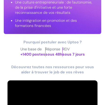
Une culture entrepreneuriale : de l'autonomie,
de la prise d'initiative et une forte
reconnaissance de vos résultats
Une intégration en promotion et des
formations financées
Pourquoi postuler avec Uptoo ?
Une base de
Réponse
RDV
+1400 postes
sous 48h
sous 7 jours
Découvrez toutes nos ressources pour vous
aider à trouver le job de vos rêves