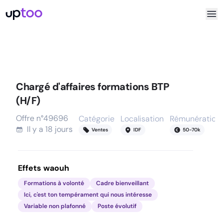
Chargé d'affaires formations BTP
(H/F)
Offre n°
49696
Catégorie
Localisation
Rémunération
Il y a
18 jours
Ventes
IDF
50
-
70
k
Effets waouh
Formations à volonté
Cadre bienveillant
Ici, c'est ton tempérament qui nous intéresse
Variable non plafonné
Poste évolutif