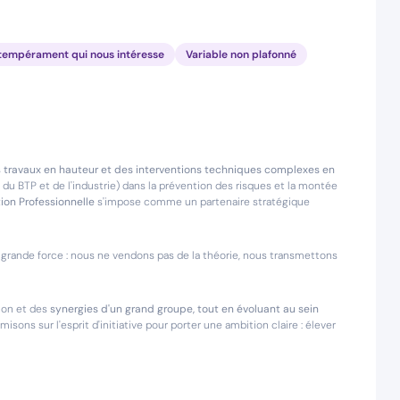
on tempérament qui nous intéresse
Variable non plafonné
s
travaux en hauteur et des interventions techniques complexes en
u BTP et de l'industrie) dans la prévention des risques et la montée
ion Professionnelle
s'impose comme un partenaire stratégique
grande force : nous ne vendons pas de la théorie, nous transmettons
tion et des
synergies d'un grand groupe, tout en évoluant au sein
isons sur l'esprit d'initiative pour porter une ambition claire : élever