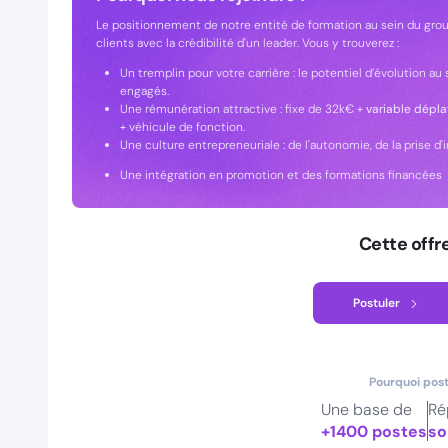
Le positionnement de notre entité de formation au sein du grou
clients avec la crédibilité d'un leader. Vous y trouverez :
Un tremplin pour votre carrière : le potentiel d’évolution au
engagés.
Une rémunération attractive : fixe de 32k€ +
variable dépl
+ véhicule de fonction.
Une culture entrepreneuriale : de l'autonomie, de la prise d'
Une intégration en promotion et des formations financées
Cette offr
Postuler
Pourquoi post
Une base de
Ré
+1400 postes
so