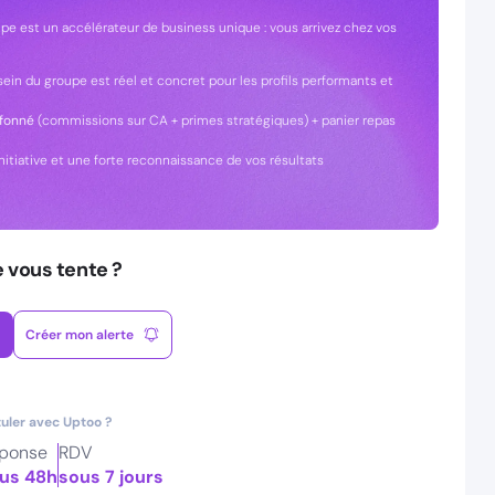
pe est un accélérateur de business unique : vous arrivez chez vos
 sein du groupe est réel et concret pour les profils performants et
afonné
(commissions sur CA + primes stratégiques) + panier repas
initiative et une forte reconnaissance de vos résultats
e vous tente ?
Créer mon alerte
uler avec Uptoo ?
ponse
RDV
us 48h
sous 7 jours