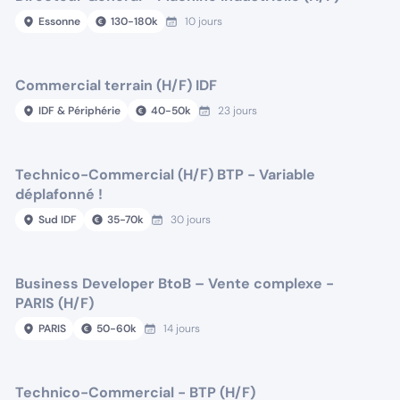
Essonne
130
-
180
k
10 jours
Commercial terrain (H/F) IDF
IDF & Périphérie
40
-
50
k
23 jours
Technico-Commercial (H/F) BTP - Variable
déplafonné !
Sud IDF
35
-
70
k
30 jours
Business Developer BtoB – Vente complexe -
PARIS (H/F)
PARIS
50
-
60
k
14 jours
Technico-Commercial - BTP (H/F)