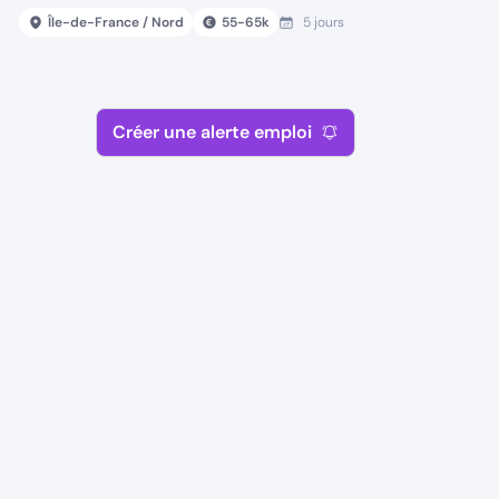
Île-de-France / Nord
55
-
65
k
5 jours
Créer une alerte emploi