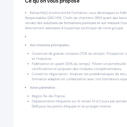
Ce qu’on vous propose
Rattaché(e) à notre entité Formation, vous développez et fidél
Responsables QSE/HSE, Chefs de chantiers, DRH) ayant des besoin
vendez des
solutions de formations pointues et sur-mesure
(tra
directement adossées à l'expertise technique de notre groupe.
Vos missions principales :
Ouverture de grands comptes (70% du temps) : Prospecter, id
et l'industrie.
Fidélisation et upsell (30% du temps) : Piloter un portefeuil
certifications et proposer des modules complémentaires.
Conseil et négociation : Analyser les problématiques de sécur
formation adaptés en collaboration avec nos formateurs expe
Votre périmètre :
Région Île-de-France.
Déplacements fréquents sur le terrain (4 à 5 jours par semai
(94)
pour les points d'équipe et la synergie interne.