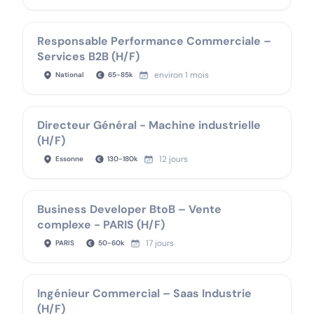
Responsable Performance Commerciale –
Services B2B (H/F)
environ 1 mois
National
65
-
85
k
Directeur Général - Machine industrielle
(H/F)
12 jours
Essonne
130
-
180
k
Business Developer BtoB – Vente
complexe - PARIS (H/F)
17 jours
PARIS
50
-
60
k
Ingénieur Commercial – Saas Industrie
(H/F)