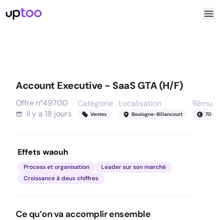
Account Executive - SaaS GTA (H/F)
Offre n°
49700
Catégorie
Localisation
Rémuné
Il y a
18 jours
Ventes
Boulogne-Billancourt
70
-
85
Effets waouh
Process et organisation
Leader sur son marché
Croissance à deux chiffres
Ce qu’on va accomplir ensemble