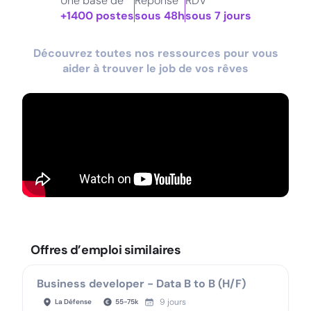
Une base de
Réponse
RDV
+1400 postes
sous 48h
sous 7 jours
Découvrez toutes nos ressources pour vous
aider à trouver le job de vos rêves
Offres d’emploi similaires
Business developer - Data B to B (H/F)
9 jours
La Défense
55
-
75
k