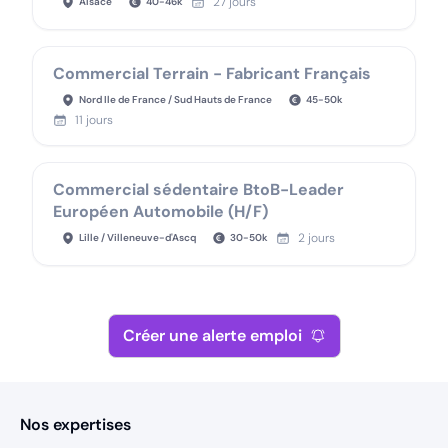
27 jours
Alsace
40
-
46
k
Commercial Terrain - Fabricant Français
Nord Ile de France / Sud Hauts de France
45
-
50
k
11 jours
Commercial sédentaire BtoB-Leader
Européen Automobile (H/F)
2 jours
Lille / Villeneuve-d'Ascq
30
-
50
k
Créer une alerte emploi
Nos expertises