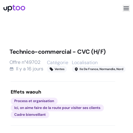
Technico-commercial - CVC (H/F)
Offre n°
49702
Catégorie
Localisation
R
Il y a
16 jours
Ventes
Ile De France, Normandie, Nord
Effets waouh
Process et organisation
Ici, on aime faire de la route pour visiter ses clients
Cadre bienveillant