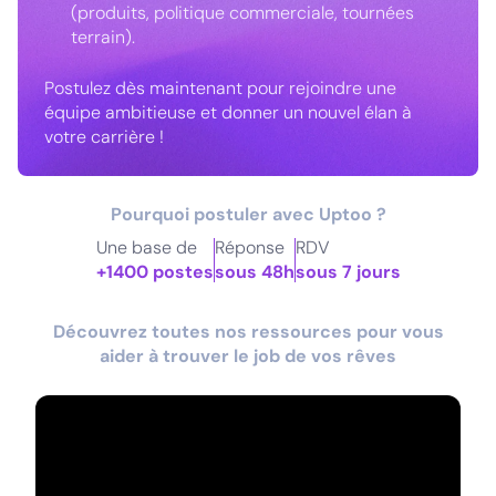
(produits, politique commerciale, tournées
terrain).
Postulez dès maintenant pour rejoindre une
équipe ambitieuse et donner un nouvel élan à
votre carrière !
Pourquoi postuler avec Uptoo ?
Une base de
Réponse
RDV
+1400 postes
sous 48h
sous 7 jours
Découvrez toutes nos ressources pour vous
aider à trouver le job de vos rêves