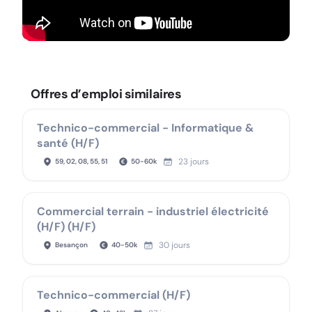
Offres d’emploi similaires
Technico-commercial - Informatique &
santé (H/F)
23 jours
59, 02, 08, 55, 51
50
-
60
k
Commercial terrain - industriel électricité
(H/F) (H/F)
30 jours
Besançon
40
-
50
k
Technico-commercial (H/F)