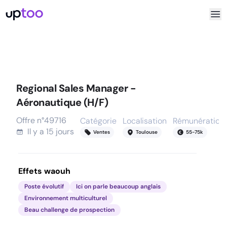
Regional Sales Manager -
Aéronautique (H/F)
Offre n°
49716
Catégorie
Localisation
Rémunération
Il y a
15 jours
Ventes
Toulouse
55
-
75
k
Effets waouh
Poste évolutif
Ici on parle beaucoup anglais
Environnement multiculturel
Beau challenge de prospection