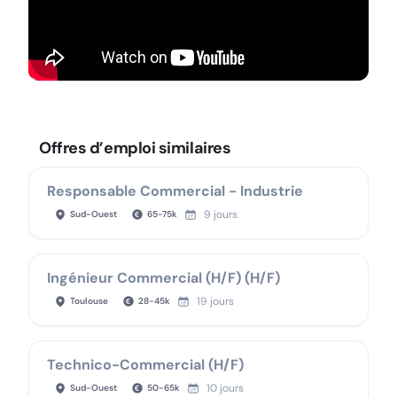
Offres d’emploi similaires
Responsable Commercial - Industrie
9 jours
Sud-Ouest
65
-
75
k
Ingénieur Commercial (H/F) (H/F)
19 jours
Toulouse
28
-
45
k
Technico-Commercial (H/F)
10 jours
Sud-Ouest
50
-
65
k