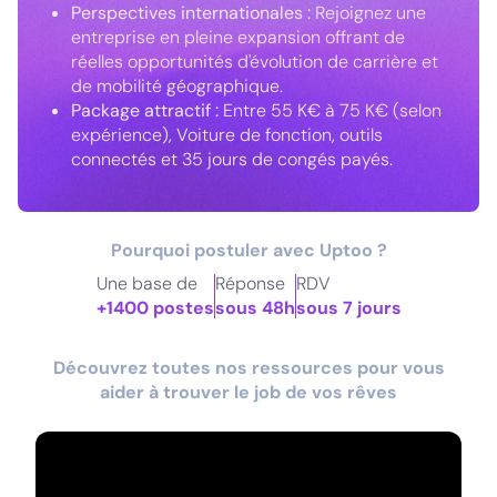
Perspectives internationales :
Rejoignez une
entreprise en pleine expansion offrant de
réelles opportunités d'évolution de carrière et
de mobilité géographique.
Package attractif :
Entre 55 K€ à 75 K€ (selon
expérience), Voiture de fonction, outils
connectés et 35 jours de congés payés.
Pourquoi postuler avec Uptoo ?
Une base de
Réponse
RDV
+1400 postes
sous 48h
sous 7 jours
Découvrez toutes nos ressources pour vous
aider à trouver le job de vos rêves