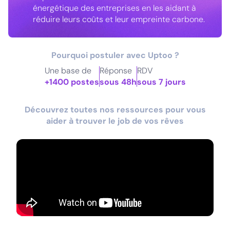
énergétique des entreprises en les aidant à
réduire leurs coûts et leur empreinte carbone.
Pourquoi postuler avec Uptoo ?
Une base de
Réponse
RDV
+1400 postes
sous 48h
sous 7 jours
Découvrez toutes nos ressources pour vous
aider à trouver le job de vos rêves