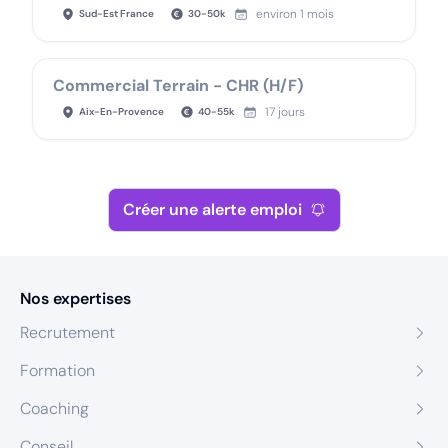
environ 1 mois
Sud-Est France
30
-
50
k
Commercial Terrain - CHR (H/F)
17 jours
Aix-En-Provence
40
-
55
k
Créer une alerte emploi
Nos expertises
Recrutement
Formation
Coaching
Conseil