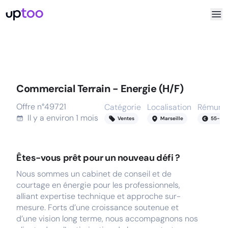
Commercial Terrain - Energie (H/F)
Offre n°
49721
Catégorie
Localisation
Rémunér
Il y a
environ 1 mois
Ventes
Marseille
55
-
10
Êtes-vous prêt pour un nouveau défi ?
Nous sommes un cabinet de conseil et de
courtage en énergie pour les professionnels,
alliant expertise technique et approche sur-
mesure. Forts d’une croissance soutenue et
d’une vision long terme, nous accompagnons nos