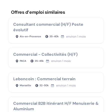
Offres d’emploi similaires
Consultant commercial (H/F) Poste
évolutif
environ 1 mois
Aix-en-Provence
35
-
40
k
Commercial - Collectivités (H/F)
environ 1 mois
PACA
35
-
45
k
Leboncoin : Commercial terrain
environ 1 mois
Marseille
32
-
50
k
Commercial B2B itinérant H/F Menuiserie &
Aluminium