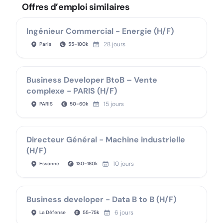
Offres d’emploi similaires
Ingénieur Commercial - Energie (H/F)
28 jours
Paris
55
-
100
k
Business Developer BtoB – Vente
complexe - PARIS (H/F)
15 jours
PARIS
50
-
60
k
Directeur Général - Machine industrielle
(H/F)
10 jours
Essonne
130
-
180
k
Business developer - Data B to B (H/F)
6 jours
La Défense
55
-
75
k