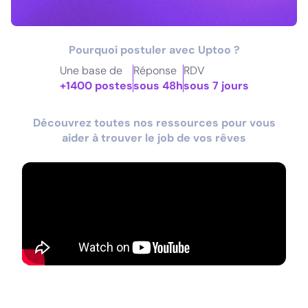
Pourquoi postuler avec Uptoo ?
Une base de
Réponse
RDV
+1400 postes
sous 48h
sous 7 jours
Découvrez toutes nos ressources pour vous
aider à trouver le job de vos rêves