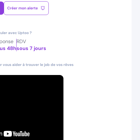
Créer mon alerte
uler avec Uptoo ?
ponse
RDV
us 48h
sous 7 jours
 vous aider à trouver le job de vos rêves