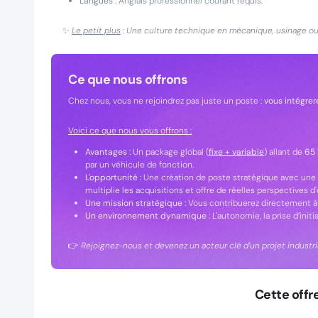
Langues :
Anglais professionnel courant requis.
✨
Le petit plus
: Une culture technique en mécanique, usinage ou
Ce que nous offrons
Chez nous, vous ne rejoindrez pas juste un poste :
vous intégrer
Voici ce que nous vous offrons :
Avantages :
Un package global (
fixe + variable
) allant de
65 
par un véhicule de fonction.
L'opportunité :
Une création de poste stratégique avec une 
multiplie les acquisitions et offre de réelles perspectives d'
Une mission stratégique :
Vous contribuerez directement à l
Un environnement dynamique :
L'autonomie, la prise d’init
👉
Rejoignez-nous et devenez un acteur clé d’un projet industrie
Cette offr