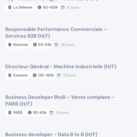
La Défense
90
-
100
k
6 jours
Responsable Performance Commerciale –
Services B2B (H/F)
National
65
-
85
k
28 jours
Directeur Général - Machine industrielle (H/F)
Essonne
130
-
180
k
10 jours
Business Developer BtoB – Vente complexe -
PARIS (H/F)
PARIS
50
-
60
k
14 jours
Business developer - Data B to B (H/F)