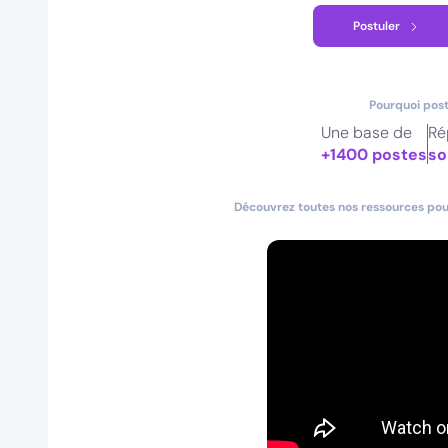
Postuler
Pourquoi post
Une base de
Ré
+1400 postes
so
Découvrez toutes nos ressources pour