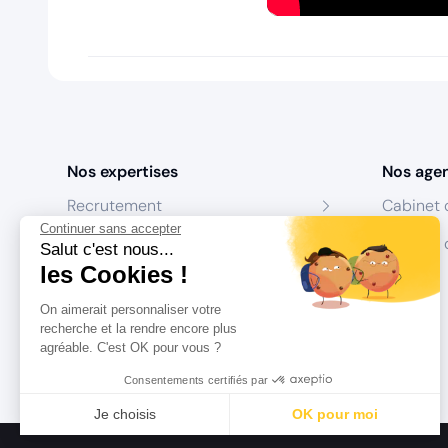
Nos expertises
Nos age
Recrutement
Cabinet 
Continuer sans accepter
Formation
Centres 
Salut c'est nous...
les Cookies !
Coaching
On aimerait personnaliser votre
Conseil
recherche et la rendre encore plus
agréable. C'est OK pour vous ?
Consentements certifiés par
Je choisis
OK pour moi
Axeptio consent
Plateforme de Gestion du Consentement : Personnalisez vo