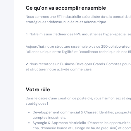
Ce qu’on va accomplir ensemble
Nous sommes une
ETI industrielle
spécialisée dans la consolidati
stratégiques :
défense, nucléaire et aéronautique
.
✨
Notre mission
:
fédérer des PME industrielles hyper-spécialisé
Aujourd'hui, notre structure rassemble plus de
250 collaborateurs
l'alliance unique entre l'agilité et l'excellence technique de nos f
✔ Nous recrutons un
Business Developer Grands Comptes
pour 
et structurer notre activité commerciale.
Votre rôle
Dans le cadre d'une création de poste clé, vous harmonisez et d
stratégiques !
Développement commercial & Chasse :
Identifier, prospect
comptes industriels.
Synergie & Approche Matricielle :
Détecter les opportunités
chaudronnerie lourde et usinage de haute précision) et coor