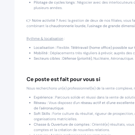
Pilotage de cycles longs :
Négocier avec des interlocuteurs d
plusieurs années.
👉 Notre activité ?
Avec la gestion de deux de nos filiales, vous fa
combinant la
chaudronnerie lourde, l'usinage de grande dimensi
Rythme & localisation
:
Localisation :
Flexible.
Télétravail (home office) possible sur
Mobilité :
Déplacements très réguliers à prévoir, auprès des clie
Secteurs cibles :
Défense (priorité)
, Nucléaire, Aéronautique.
Ce poste est fait pour vous si
Nous recherchons un(e) professionnel(le) de la vente complexe, r
Expérience :
Parcours solide et réussi dans la vente de solut
Réseau :
Vous disposez d'un
réseau actif et d'une excellent
de l'aéronautique
.
Soft Skills :
Forte culture du résultat, rigueur de prospection
organisations matricielles.
Chasse & Ouverture de comptes :
Orienté(e) résultats, vous
comptes et la création de nouvelles relations.