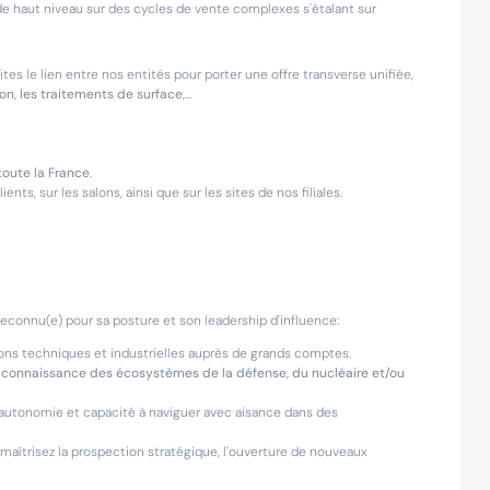
e haut niveau sur des cycles de vente complexes s'étalant sur
ites le lien entre nos entités pour porter une offre transverse unifiée,
on, les traitements de surface
,…
 toute la France
.
nts, sur les salons, ainsi que sur les sites de nos filiales.
econnu(e) pour sa posture et son leadership d'influence:
ions techniques et industrielles auprès de grands comptes.
e connaissance des écosystèmes de la défense, du nucléaire et/ou
, autonomie et capacité à naviguer avec aisance dans des
 maîtrisez la prospection stratégique, l'ouverture de nouveaux