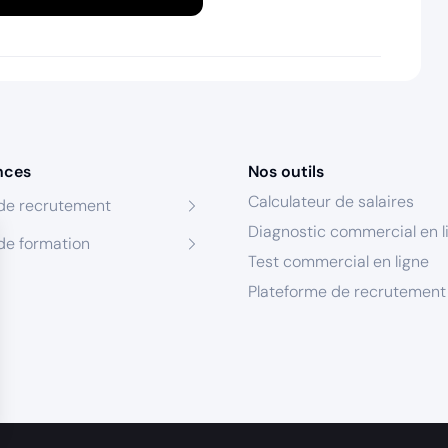
nces
Nos outils
Calculateur de salaires
de recrutement
Diagnostic commercial en l
de formation
Test commercial en ligne
Plateforme de recrutement
s Options