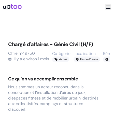
Chargé d'affaires - Génie Civil (H/F)
Offre n°
49750
Catégorie
Localisation
Rémun
Il y a
environ 1 mois
Ventes
Ile-de-France
60
Ce qu’on va accomplir ensemble
Nous sommes un acteur reconnu dans la
conception et l’installation d’aires de jeux
,
d’
espaces fitness
et de
mobilier urbain
, destinés
aux collectivités, campings et structures
d’accueil.