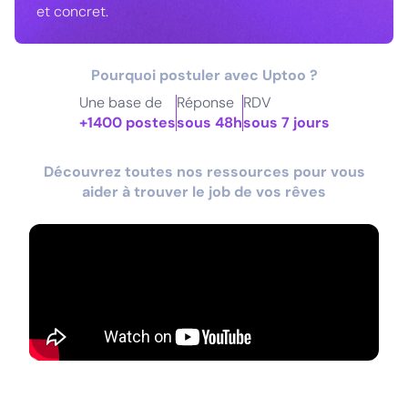
et concret.
Pourquoi postuler avec Uptoo ?
Une base de
Réponse
RDV
+1400 postes
sous 48h
sous 7 jours
Découvrez toutes nos ressources pour vous
aider à trouver le job de vos rêves