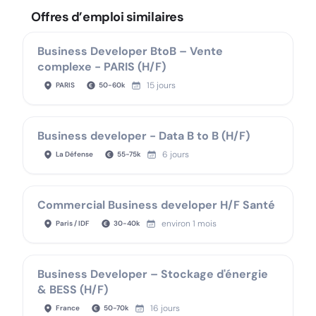
Offres d’emploi similaires
Business Developer BtoB – Vente
complexe - PARIS (H/F)
15 jours
PARIS
50
-
60
k
Business developer - Data B to B (H/F)
6 jours
La Défense
55
-
75
k
Commercial Business developer H/F Santé
environ 1 mois
Paris / IDF
30
-
40
k
Business Developer – Stockage d'énergie
& BESS (H/F)
16 jours
France
50
-
70
k