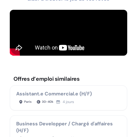
Offres d’emploi similaires
Assistant.e Commercial.e (H/F)
4 jours
Paris
30
-
40
k
Business Developper / Chargé d'affaires
(H/F)