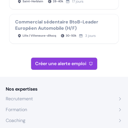
17 jours
Saint-Herblain
28
-
40
k
Commercial sédentaire BtoB-Leader
Européen Automobile (H/F)
3 jours
Lille / Villeneuve-d'Ascq
30
-
50
k
Créer une alerte emploi
Nos expertises
Recrutement
Formation
Coaching