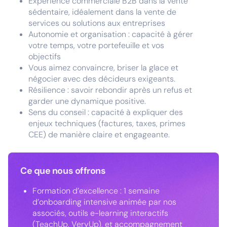
Expérience commerciale B2B dans la vente
sédentaire, idéalement dans la vente de
services ou solutions aux entreprises
Autonomie et organisation : capacité à gérer
votre temps, votre portefeuille et vos
objectifs
Vous aimez convaincre, briser la glace et
négocier avec des décideurs exigeants.
Résilience : savoir rebondir après un refus et
garder une dynamique positive.
Sens du conseil : capacité à expliquer des
enjeux techniques (factures, taxes, primes
CEE) de manière claire et engageante.
Ce que nous offrons
Formation d’excellence : 1 semaine
d’onboarding intensive animée par nos
associés, outils e-learning interactifs
(TeachUp, VeryUp), et accompagnement