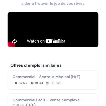
aider à trouver le job de vos rêves
Offres d’emploi similaires
Commercial - Secteur Médical (H/F)
30 jours
Nantes
40
-
45
k
Commercial BtoB – Vente complexe -
OUEST (H/F)