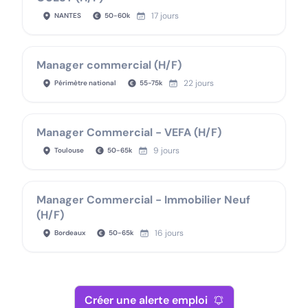
17 jours
NANTES
50
-
60
k
Manager commercial (H/F)
22 jours
Périmètre national
55
-
75
k
Manager Commercial - VEFA (H/F)
9 jours
Toulouse
50
-
65
k
Manager Commercial - Immobilier Neuf
(H/F)
16 jours
Bordeaux
50
-
65
k
Créer une alerte emploi