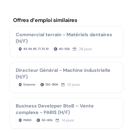
Offres d’emploi similaires
Commercial terrain - Matériels dentaires
(H/F)
28 jours
93, 94, 95, 77, 51, 10
40
-
50
k
Directeur Général - Machine industrielle
(H/F)
10 jours
Essonne
130
-
180
k
Business Developer BtoB – Vente
complexe - PARIS (H/F)
14 jours
PARIS
50
-
60
k