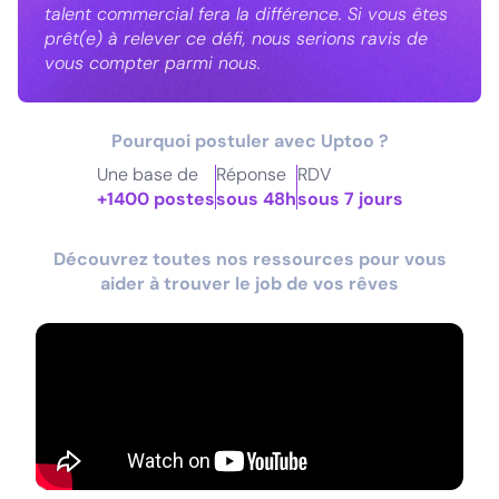
talent commercial fera la différence. Si vous êtes
prêt(e) à relever ce défi, nous serions ravis de
vous compter parmi nous.
Pourquoi postuler avec Uptoo ?
Une base de
Réponse
RDV
+1400 postes
sous 48h
sous 7 jours
Découvrez toutes nos ressources pour vous
aider à trouver le job de vos rêves