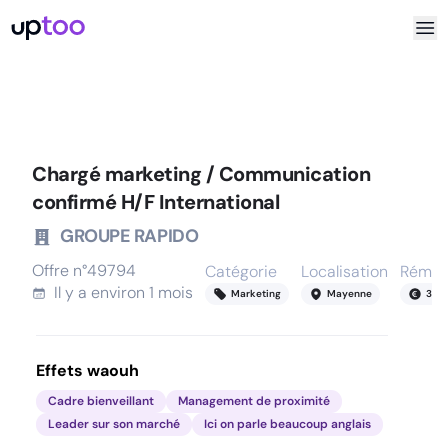
Chargé marketing / Communication
confirmé H/F International
GROUPE RAPIDO
Offre n°
49794
Catégorie
Localisation
Rémun
Il y a
environ 1 mois
Marketing
Mayenne
36
-
Effets waouh
Cadre bienveillant
Management de proximité
Leader sur son marché
Ici on parle beaucoup anglais