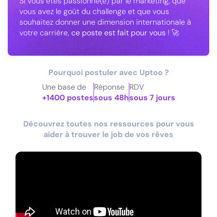
Si vous êtes passionné(e) par le marketing, que
vous avez le goût du challenge et que vous
souhaitez donner une dimension internationale à
votre carrière,
ce poste est fait pour vous
! 🚀
Pourquoi postuler avec Uptoo ?
Une base de
Réponse
RDV
+1400 postes
sous 48h
sous 7 jours
Découvrez toutes nos ressources pour vous
aider à trouver le job de vos rêves