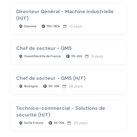
Directeur Général - Machine industrielle
(H/F)
12 jours
Essonne
130
-
180
k
Chef de secteur - GMS
9 jours
Ouest/Nord Ile de France
35
-
42
k
Chef de secteur - GMS (H/F)
26 jours
Boulogne
30
-
36
k
Technico-commercial - Solutions de
sécurité (H/F)
29 jours
Ile De France
55
-
70
k