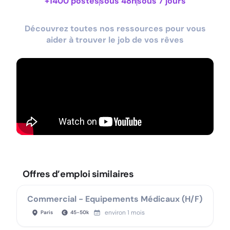
+1400 postes
sous 48h
sous 7 jours
Découvrez toutes nos ressources pour vous
aider à trouver le job de vos rêves
Offres d’emploi similaires
Commercial - Equipements Médicaux (H/F)
environ 1 mois
Paris
45
-
50
k