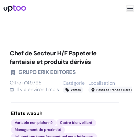
Chef de Secteur H/F Papeterie
fantaisie et produits dérivés
GRUPO ERIK EDITORES
Offre n°
49795
Catégorie
Localisation
Il y a
environ 1 mois
Ventes
Hauts de France + Nord IDF
Effets waouh
Variable non plafonné
Cadre bienveillant
Management de proximité
Ici, c'est ton tempérament qui nous intéresse