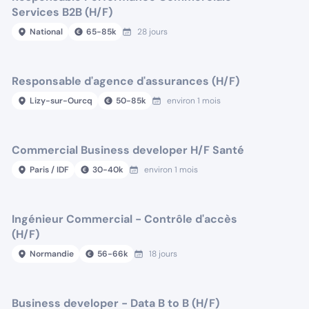
Services B2B (H/F)
National
65
-
85
k
28 jours
Responsable d'agence d'assurances (H/F)
Lizy-sur-Ourcq
50
-
85
k
environ 1 mois
Commercial Business developer H/F Santé
Paris / IDF
30
-
40
k
environ 1 mois
Ingénieur Commercial - Contrôle d'accès
(H/F)
Normandie
56
-
66
k
18 jours
Business developer - Data B to B (H/F)