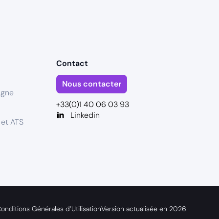
Contact
Nous contacter
igne
+33(0)1 40 06 03 93
Linkedin
 et ATS
onditions Générales d’Utilisation
Version actualisée en
2026
s réglementations. Personnalisez vos préférences pour contrôler