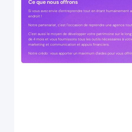
Ce que nous offrons
Si vous avez envie d'entreprendre tout en étant humainement a
endroit !
Notre partenariat, c'est l'occasion de reprendre une agence tou
C'est aussi le moyen de développer votre patrimoine sur le long
de 4 mois et vous fournissons tous les outils nécessaires à votre
marketing et communication et appuis financiers.
Notre crédo : vous apporter un maximum d'aides pour vous offri