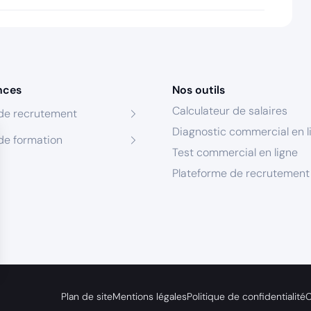
nces
Nos outils
Calculateur de salaires
de recrutement
Diagnostic commercial en l
de formation
Test commercial en ligne
Plateforme de recrutement
s Options
Plan de site
Mentions légales
Politique de confidentialité
C
ètres de confidentialité, en garantissant la conformité avec le