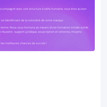
ccompagné avec une structure à taille humaine, vous êtes au bon
t en bénéficiant de la notoriété de notre marque.
 terme. Nous vous formons au travers d'une formation initiale solide
 réussite : support juridique, souscription et sinistres, moyens
r les meilleures chances de succès !