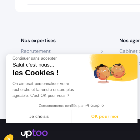
Nos expertises
Nos age
Recrutement
Cabinet 
Continuer sans accepter
Formation
Centres 
Salut c'est nous...
les Cookies !
Coaching
On aimerait personnaliser votre
Conseil
recherche et la rendre encore plus
agréable. C'est OK pour vous ?
Consentements certifiés par
Je choisis
OK pour moi
Axeptio consent
Plateforme de Gestion du Consentement : Personnalisez vo
Notre plateforme vous permet d'adapter et de gérer vos param