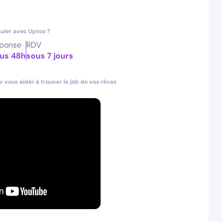
uler avec Uptoo ?
ponse
RDV
us 48h
sous 7 jours
 vous aider à trouver le job de vos rêves