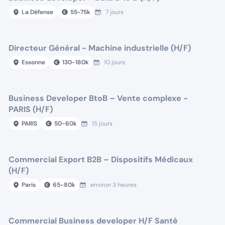
La Défense
55
-
75
k
7 jours
Directeur Général - Machine industrielle (H/F)
Essonne
130
-
180
k
10 jours
Business Developer BtoB – Vente complexe -
PARIS (H/F)
PARIS
50
-
60
k
15 jours
Commercial Export B2B – Dispositifs Médicaux
(H/F)
Paris
65
-
80
k
environ 3 heures
Commercial Business developer H/F Santé