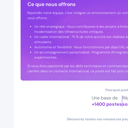
Ce que nous offrons
Rejoindre notre équipe, c’est intégrer un environnement où votr
vous offrons :
Un rôle stratégique : Vous contribuerez à des projets à forte
modernisation des infrastructures critiques.
Un cadre international : 75 % de notre activité est réalisée 
stimulants.
Autonomie et flexibilité : Nous fonctionnons par objectifs, a
Un accompagnement personnalisé : Programme d’intégration
expérimentée.
Si vous êtes passionné par les défis techniques et commerciau
carrière dans un contexte international, ce poste est fait pour v
Pourquoi post
Une base de
Ré
+1400 postes
so
Découvrez toutes nos ressources pour