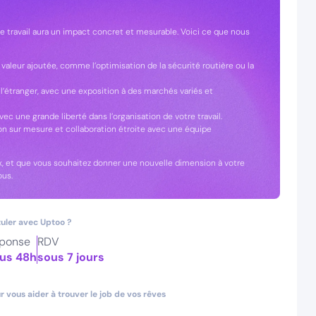
e travail aura un impact concret et mesurable. Voici ce que nous
 valeur ajoutée, comme l’optimisation de la sécurité routière ou la
à l’étranger, avec une exposition à des marchés variés et
vec une grande liberté dans l’organisation de votre travail.
 sur mesure et collaboration étroite avec une équipe
x, et que vous souhaitez donner une nouvelle dimension à votre
ous.
uler avec Uptoo ?
ponse
RDV
us 48h
sous 7 jours
 vous aider à trouver le job de vos rêves