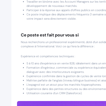
Travailler en binôme avec les Account Managers sur les terri
développement de nouveaux marchés.
Participer à la réponse aux appels d’offres publics en coordin
Ce poste implique des déplacements fréquents (1 semaine s
votre impact sera directement visible.
Ce poste est fait pour vous si
Nous recherchons un professionnel expérimenté, doté d’un solid
complexe à l’international. Voici ce qui fera la différence :
Expérience et compétences techniques :
5 à 10 ans d’expérience en vente B2B, idéalement dans un envi
Formation d’ingénieur, commerciale ou expérience équivalent
dialoguer avec des interlocuteurs exigeants.
Expérience confirmée dans la gestion de cycles de vente long
Maîtrise parfaite de l’anglais (niveau bilingue business) et ai
L’espagnol est un atout pour les marchés hispanophones.
Expérience dans des petites structures ou des environnements 
Utilisation courante d’un CRM (Salesforce).