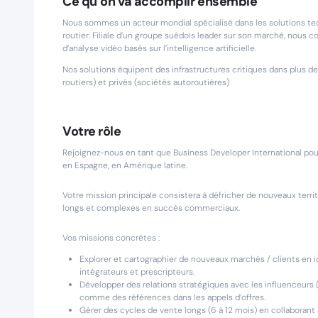
Ce qu’on va accomplir ensemble
Nous sommes un acteur mondial spécialisé dans les solutions tech
routier. Filiale d’un groupe suédois leader sur son marché, nous c
d’analyse vidéo basés sur l’intelligence artificielle.
Nos solutions équipent des infrastructures critiques dans plus de
routiers) et privés (sociétés autoroutières)
Votre rôle
Rejoignez-nous en tant que Business Developer International p
en Espagne, en Amérique latine.
Votre mission principale consistera à défricher de nouveaux terri
longs et complexes en succès commerciaux.
Vos missions concrètes :
Explorer et cartographier de nouveaux marchés / clients en ide
intégrateurs et prescripteurs.
Développer des relations stratégiques avec les influenceurs 
comme des références dans les appels d’offres.
Gérer des cycles de vente longs (6 à 12 mois) en collaborant 