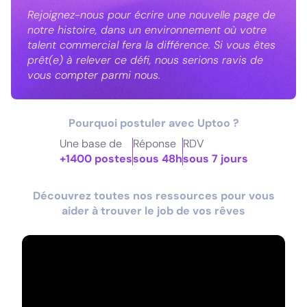
Rejoignez-nous pour écrire une nouvelle page de
notre histoire, dans un environnement où votre
talent commercial fera la différence. Si vous êtes
prêt(e) à relever ce défi, nous serions ravis de
vous compter parmi nous.
Pourquoi postuler avec Uptoo ?
Une base de
Réponse
RDV
+1400 postes
sous 48h
sous 7 jours
Découvrez toutes nos ressources pour vous
aider à trouver le job de vos rêves