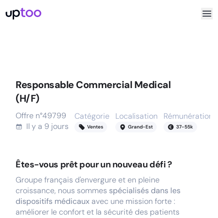
Responsable Commercial Medical
(H/F)
Offre n°
49799
Catégorie
Localisation
Rémunération
Il y a
9 jours
Ventes
Grand-Est
37
-
55
k
Êtes-vous prêt pour un nouveau défi ?
Groupe français d'envergure et en pleine
croissance, nous sommes
spécialisés dans les
dispositifs médicaux
avec une mission forte :
améliorer le confort et la sécurité des patients