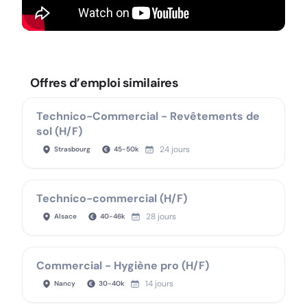
Offres d’emploi similaires
Technico-Commercial - Revêtements de
sol (H/F)
24 jours
Strasbourg
45
-
50
k
Technico-commercial (H/F)
28 jours
Alsace
40
-
46
k
Commercial - Hygiène pro (H/F)
14 jours
Nancy
30
-
40
k